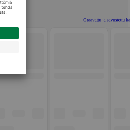
Graavattu ja savustettu ka