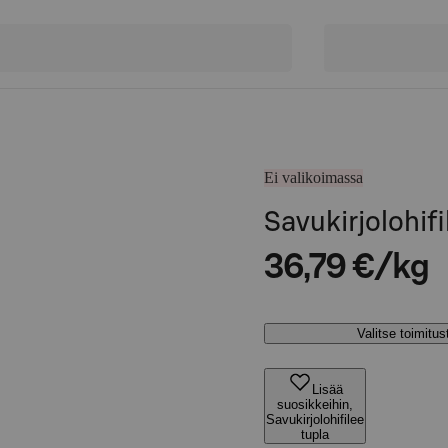
Ei valikoimassa
Savukirjolohifi
36,79 €/kg
Valitse toimitu
Lisää
suosikkeihin,
Savukirjolohifilee
tupla