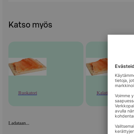
Katso myös
Ruokatori
Kalatiski
Ladataan...