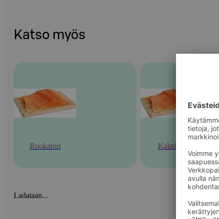
Katso myös
Ruokatori
Kalatiski
Ladataan...