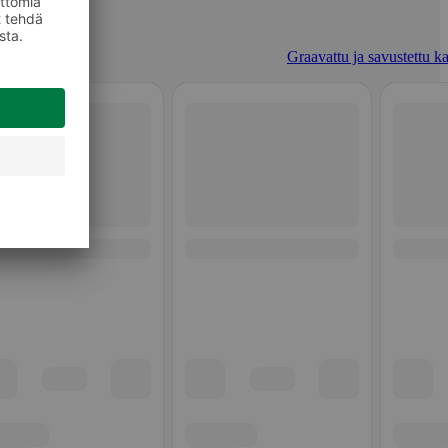
Graavattu ja savustettu ka