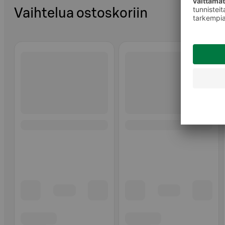
Vaihtelua ostoskoriin
Ohita listaus