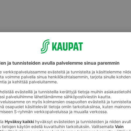
Graavattu ja savustettu kala