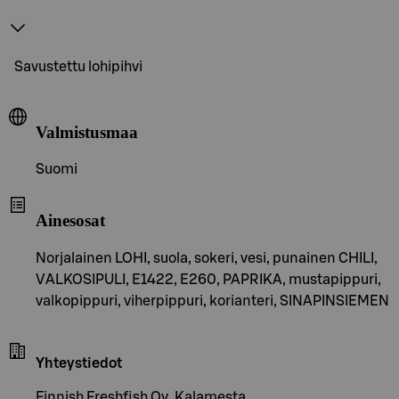
Savustettu lohipihvi
Valmistusmaa
Suomi
Ainesosat
Norjalainen LOHI, suola, sokeri, vesi, punainen CHILI,
VALKOSIPULI, E1422, E260, PAPRIKA, mustapippuri,
valkopippuri, viherpippuri, korianteri, SINAPINSIEMEN
Yhteystiedot
Finnish Freshfish Oy, Kalamesta