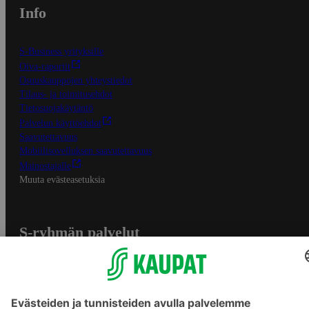
Info
S-Business yrityksille
Oiva-raportit
Osuuskauppojen yhteystiedot
Tilaus- ja toimitusehdot
Tietosuojakäytäntö
Palvelun käyttöehdot
Saavutettavuus
Mobiilisovelluksen saavutettavuus
Mainostajalle
Muuta evästeasetuksia
S-ryhmän palvelut
S-ryhmä
Asiakasomistajuus
Yhteishyvä Ruoka -sovellus