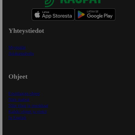
Yhteystiedot
Myymälät
Asiakaspalvelu
Ohjeet
Ensitilaajan ohjeet
Näin maksat
Näin tilaat ja muokkaat
Kaikki ohjeet ja vinkit
In English