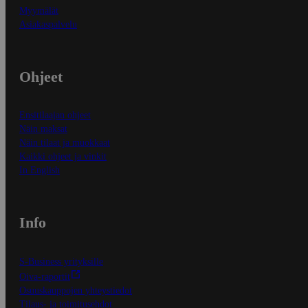
Myymälät
Asiakaspalvelu
Ohjeet
Ensitilaajan ohjeet
Näin maksat
Näin tilaat ja muokkaat
Kaikki ohjeet ja vinkit
In English
Info
S-Business yrityksille
Oiva-raportit
Osuuskauppojen yhteystiedot
Tilaus- ja toimitusehdot