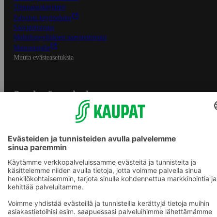
Tietosuojakäytäntö
Palvelun käyttöehdot
Saavutettavuus
Mobiilisovelluksen saavutettavuus
Mainostajalle
Muuta evästeasetuksia
S-ryhmän palvelut
S-ryhmä
Asiakasomistajuus
Yhteishyvä Ruoka -sovellus
S-ostoslista -sovellus
Prisma.fi
Sokos.fi
S-Pankki
Yhteishyvä
Sokos Hotels