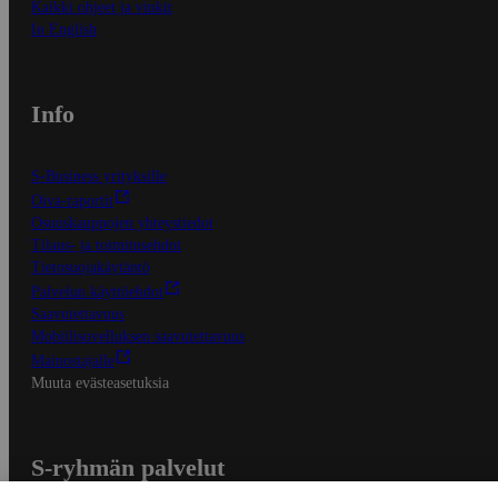
Kaikki ohjeet ja vinkit
In English
Info
S-Business yrityksille
Oiva-raportit
Osuuskauppojen yhteystiedot
Tilaus- ja toimitusehdot
Tietosuojakäytäntö
Palvelun käyttöehdot
Saavutettavuus
Mobiilisovelluksen saavutettavuus
Mainostajalle
Muuta evästeasetuksia
S-ryhmän palvelut