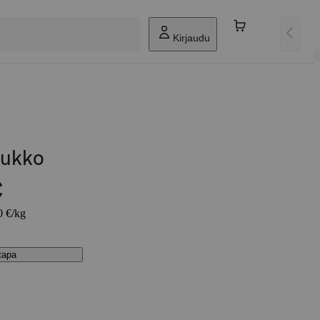
Kirjaudu
kukko
€
0 €/kg
stapa