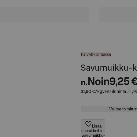
Ei valikoimassa
Savumuikku-
Noin
9,25 
n.
vertailuhinta 31,9
31,90 €/kg
Valitse toimitu
Lisää
suosikkeihin,
Savumuikku-