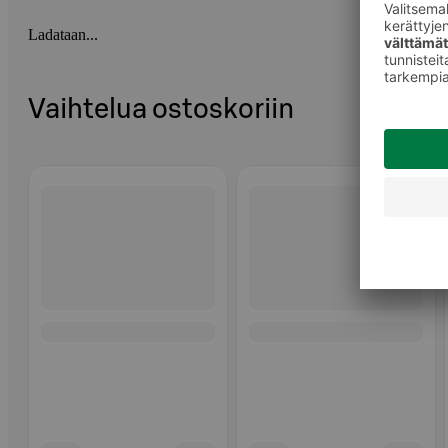
Ladataan...
Vaihtelua ostoskoriin
Ohita listaus