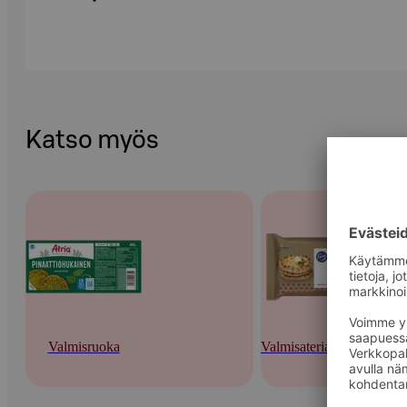
Katso myös
Valmisruoka
Valmisateriat ja -keitot