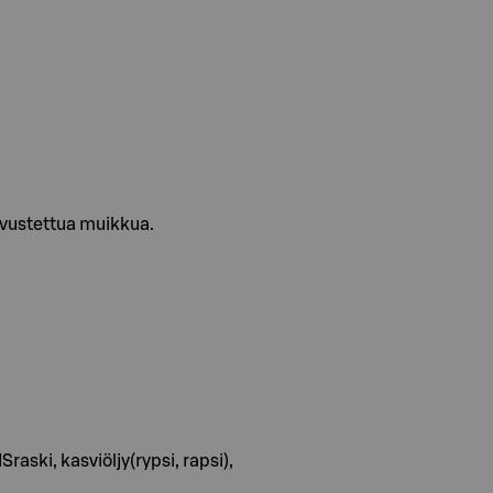
avustettua muikkua.
ski, kasviöljy(rypsi, rapsi),