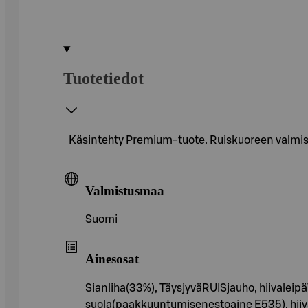
Tuotetiedot
Käsintehty Premium-tuote. Ruiskuoreen valmiste
Valmistusmaa
Suomi
Ainesosat
Sianliha(33%), TäysjyväRUISjauho, hiivaleipä
suola(paakkuuntumisenestoaine E535), hiiv