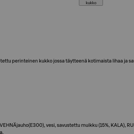
kukko
ttu perinteinen kukko jossa täytteenä kotimaista lihaa ja s
VEHNÄjauho(E300), vesi, savustettu muikku (15%, KALA), RUISra
a.