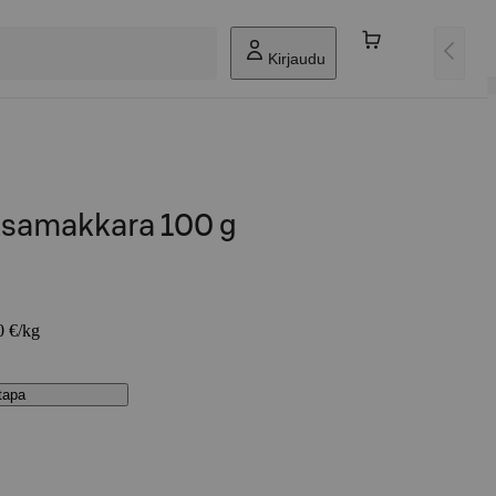
Kirjaudu
ksamakkara 100 g
0 €/kg
stapa