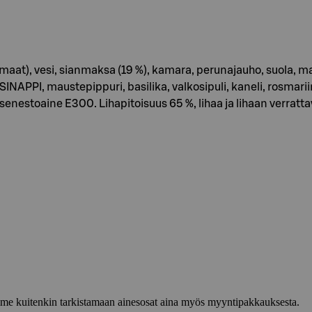
U maat), vesi, sianmaksa (19 %), kamara, perunajauho, suola, m
SINAPPI, maustepippuri, basilika, valkosipuli, kaneli, rosmarii
enestoaine E300. Lihapitoisuus 65 %, lihaa ja lihaan verratta
lemme kuitenkin tarkistamaan ainesosat aina myös myyntipakkauksesta.