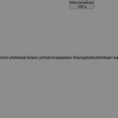
Maksamakkara
100 g
ii yhdessä toisen pirkanmaalaisen lihanjalostustehtaan kan