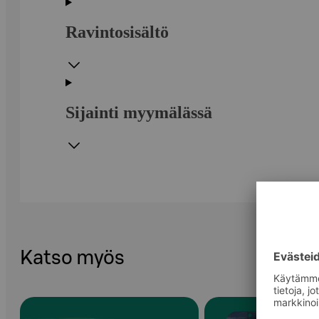
Ravintosisältö
Sijainti myymälässä
Katso myös