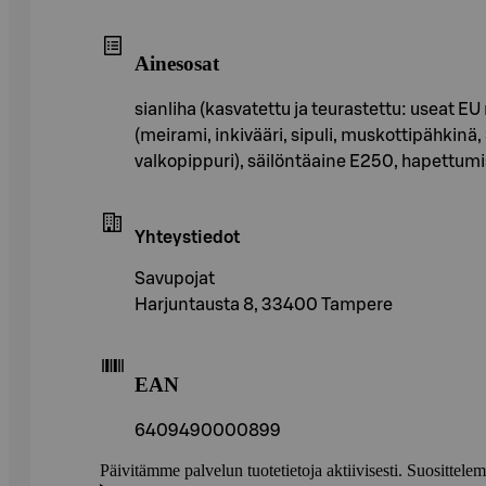
Ainesosat
sianliha (kasvatettu ja teurastettu: useat E
(meirami, inkivääri, sipuli, muskottipähkinä, 
valkopippuri), säilöntäaine E250, hapettumis
Yhteystiedot
Savupojat
Harjuntausta 8, 33400 Tampere
EAN
6409490000899
Päivitämme palvelun tuotetietoja aktiivisesti. Suositte