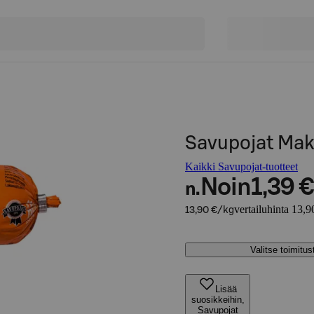
Savupojat Ma
Kaikki Savupojat-tuotteet
Noin
1,39 €
n.
vertailuhinta 13,9
13,90 €/kg
Valitse toimitu
Lisää
suosikkeihin,
Savupojat