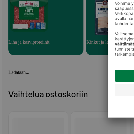
Liha ja kasviproteiinit
Kinkut ja leikkeleet
Ladataan...
Vaihtelua ostoskoriin
Ohita listaus