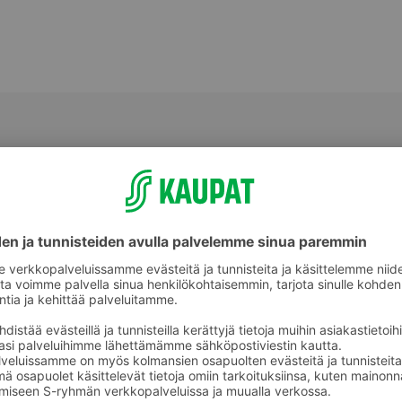
Graavattu ja savustettu kala