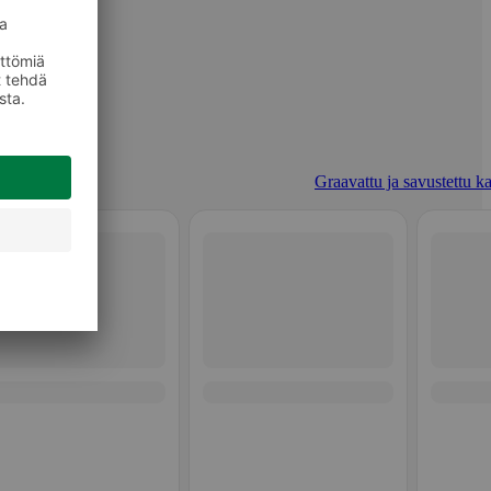
Graavattu ja savustettu ka