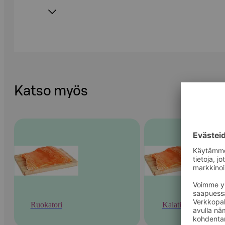
Katso myös
Ruokatori
Kalatiski