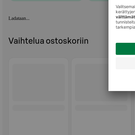
Ladataan...
Vaihtelua ostoskoriin
Ohita listaus