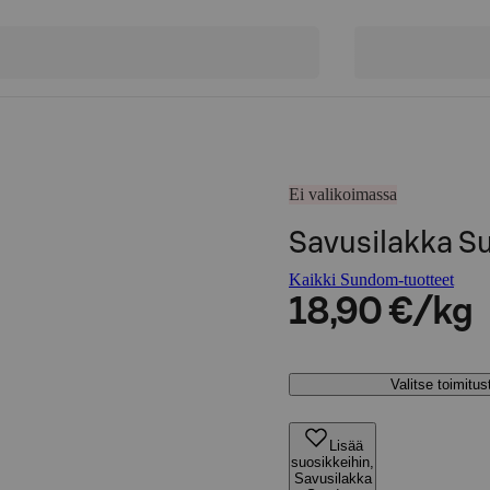
Ei valikoimassa
Savusilakka 
Kaikki Sundom-tuotteet
18,90 €/kg
Valitse toimitu
Lisää
suosikkeihin,
Savusilakka