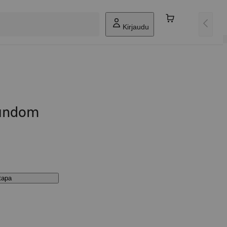
Kirjaudu
Sundom
stapa