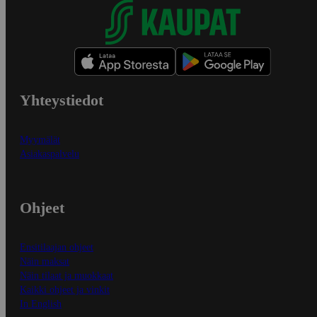
Yhteystiedot
Myymälät
Asiakaspalvelu
Ohjeet
Ensitilaajan ohjeet
Näin maksat
Näin tilaat ja muokkaat
Kaikki ohjeet ja vinkit
In English