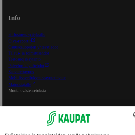
Info
S-Business yrityksille
Oiva-raportit
Osuuskauppojen yhteystiedot
Tilaus- ja toimitusehdot
Tietosuojakäytäntö
Palvelun käyttöehdot
Saavutettavuus
Mobiilisovelluksen saavutettavuus
Mainostajalle
Muuta evästeasetuksia
S-ryhmän palvelut
S-ryhmä