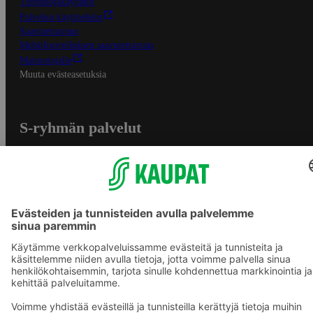
Tietosuojakäytäntö
Palvelun käyttöehdot
Saavutettavuus
Mobiilisovelluksen saavutettavuus
Mainostajalle
Muuta evästeasetuksia
S-ryhmän palvelut
S-ryhmä
Asiakasomistajuus
Yhteishyvä Ruoka -sovellus
S-ostoslista -sovellus
Prisma.fi
Sokos.fi
S-Pankki
Yhteishyvä
Sokos Hotels
Raflaamo