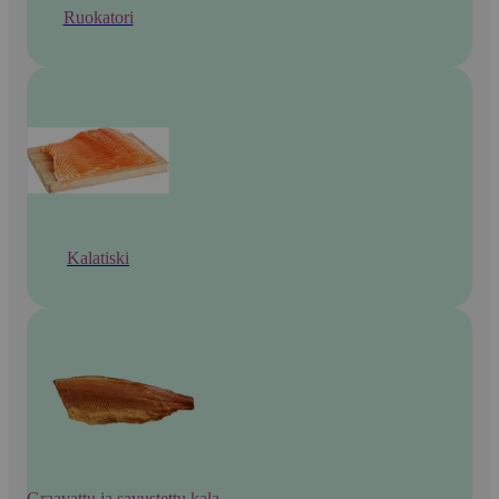
Ruokatori
Kalatiski
Graavattu ja savustettu kala