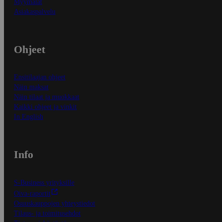
Myymälät
Asiakaspalvelu
Ohjeet
Ensitilaajan ohjeet
Näin maksat
Näin tilaat ja muokkaat
Kaikki ohjeet ja vinkit
In English
Info
S-Business yrityksille
Oiva-raportit
Osuuskauppojen yhteystiedot
Tilaus- ja toimitusehdot