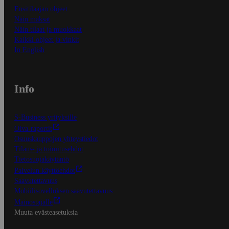
Ensitilaajan ohjeet
Näin maksat
Näin tilaat ja muokkaat
Kaikki ohjeet ja vinkit
In English
Info
S-Business yrityksille
Oiva-raportit
Osuuskauppojen yhteystiedot
Tilaus- ja toimitusehdot
Tietosuojakäytäntö
Palvelun käyttöehdot
Saavutettavuus
Mobiilisovelluksen saavutettavuus
Mainostajalle
Muuta evästeasetuksia