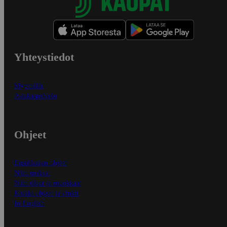
Yhteystiedot
Myymälät
Asiakaspalvelu
Ohjeet
Ensitilaajan ohjeet
Näin maksat
Näin tilaat ja muokkaat
Kaikki ohjeet ja vinkit
In English