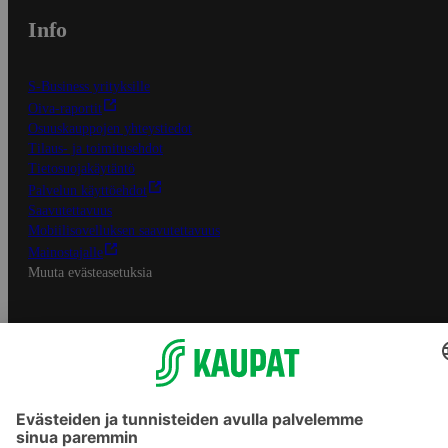
Info
S-Business yrityksille
Oiva-raportit
Osuuskauppojen yhteystiedot
Tilaus- ja toimitusehdot
Tietosuojakäytäntö
Palvelun käyttöehdot
Saavutettavuus
Mobiilisovelluksen saavutettavuus
Mainostajalle
Muuta evästeasetuksia
S-ryhmän palvelut
S-ryhmä
Asiakasomistajuus