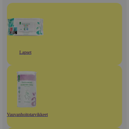
Lapset
Vauvanhoitotarvikkeet