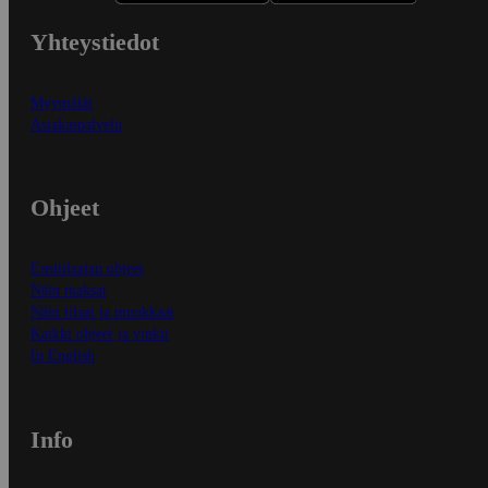
Yhteystiedot
Myymälät
Asiakaspalvelu
Ohjeet
Ensitilaajan ohjeet
Näin maksat
Näin tilaat ja muokkaat
Kaikki ohjeet ja vinkit
In English
Info