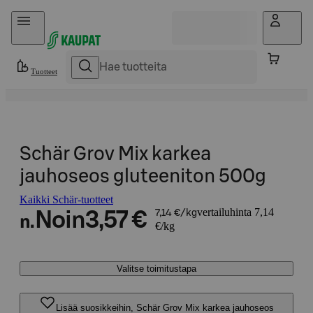
Hyppää sisältöön
Tuotteet
Schär Grov Mix karkea
jauhoseos gluteeniton 500g
Kaikki Schär-tuotteet
vertailuhinta 7,14
Noin
3,57 €
7,14 €/kg
n.
€/kg
Valitse toimitustapa
Lisää suosikkeihin, Schär Grov Mix karkea jauhoseos