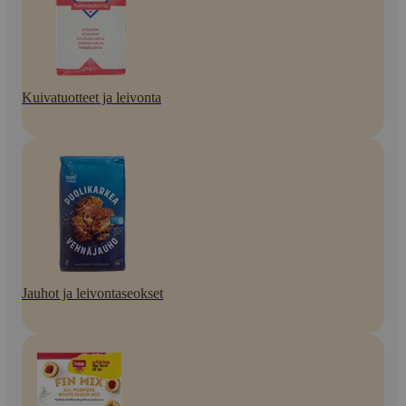
Kuivatuotteet ja leivonta
Jauhot ja leivontaseokset