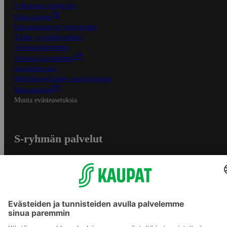
S-Business yrityksille
Oiva-raportit
Osuuskauppojen yhteystiedot
Tilaus- ja toimitusehdot
Tietosuojakäytäntö
Palvelun käyttöehdot
Saavutettavuus
Mobiilisovelluksen saavutettavuus
Mainostajalle
Muuta evästeasetuksia
S-ryhmän palvelut
S-ryhmä
Asiakasomistajuus
Yhteishyvä Ruoka -sovellus
S-ostoslista -sovellus
Prisma.fi
Sokos.fi