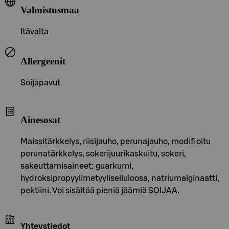
Valmistusmaa
Itävalta
Allergeenit
Soijapavut
Ainesosat
Maissitärkkelys, riisijauho, perunajauho, modifioitu
perunatärkkelys, sokerijuurikaskuitu, sokeri,
sakeuttamisaineet: guarkumi,
hydroksipropyylimetyyliselluloosa, natriumalginaatti,
pektiini. Voi sisältää pieniä jäämiä SOIJAA.
Yhteystiedot