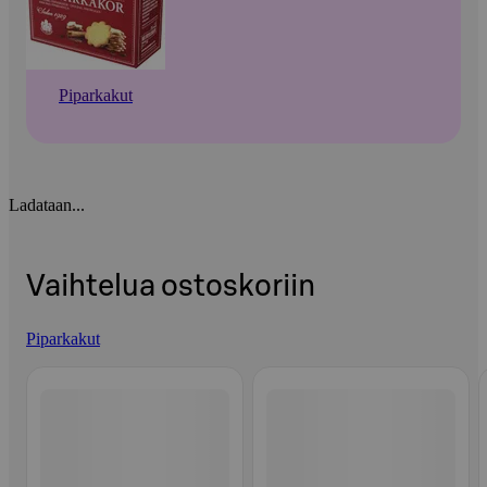
Piparkakut
Ladataan...
Vaihtelua ostoskoriin
Piparkakut
Ohita listaus