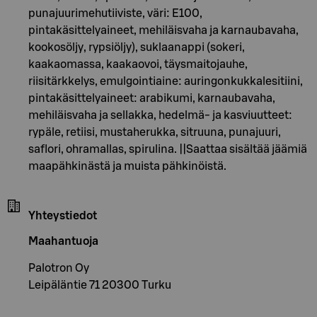
punajuurimehutiiviste, väri: E100,
pintakäsittelyaineet, mehiläisvaha ja karnaubavaha,
kookosöljy, rypsiöljy), suklaanappi (sokeri,
kaakaomassa, kaakaovoi, täysmaitojauhe,
riisitärkkelys, emulgointiaine: auringonkukkalesitiini,
pintakäsittelyaineet: arabikumi, karnaubavaha,
mehiläisvaha ja sellakka, hedelmä- ja kasviuutteet:
rypäle, retiisi, mustaherukka, sitruuna, punajuuri,
saflori, ohramallas, spirulina. ||Saattaa sisältää jäämiä
maapähkinästä ja muista pähkinöistä.
Yhteystiedot
Maahantuoja
Palotron Oy
Leipäläntie 71 20300 Turku