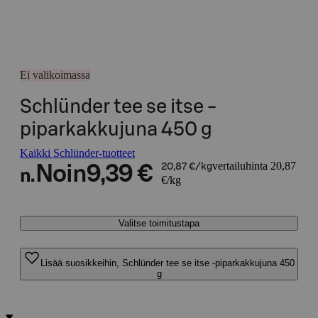
Ei valikoimassa
Schlünder tee se itse -
piparkakkujuna 450 g
Kaikki Schlünder-tuotteet
vertailuhinta 20,87
Noin
9,39 €
20,87 €/kg
n.
€/kg
Valitse toimitustapa
Lisää suosikkeihin, Schlünder tee se itse -piparkakkujuna 450
g