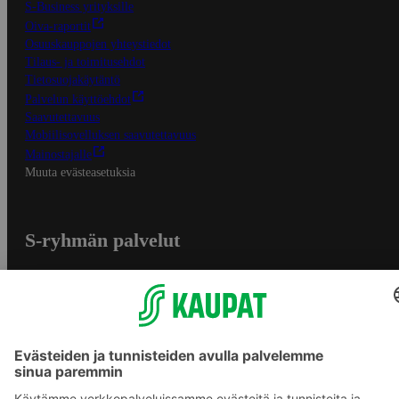
S-Business yrityksille
Oiva-raportit
Osuuskauppojen yhteystiedot
Tilaus- ja toimitusehdot
Tietosuojakäytäntö
Palvelun käyttöehdot
Saavutettavuus
Mobiilisovelluksen saavutettavuus
Mainostajalle
Muuta evästeasetuksia
S-ryhmän palvelut
S-ryhmä
Asiakasomistajuus
Yhteishyvä Ruoka -sovellus
S-ostoslista -sovellus
Prisma.fi
Sokos.fi