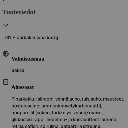
Tuotetiedot
DIY Piparkakkujuna 450g
Valmistusmaa
Saksa
Ainesosat
Piparkakku (siirappi, vehnäjauho, ruisjauho, mausteet,
nostatusaine: ammoniumvetykarbonaatti),
nonparellit (sokeri, tärkkelys: vehnä/maissi,
glukoosisiirappi, hedelmä- ja kasviuutteet: omena,
retiisi, saflori, spirulina, bataatti ja sitruuna,