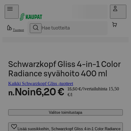
Hyppää sisältöön
Tuotteet
Schwarzkopf Gliss 4-in-1 Color
Radiance syvähoito 400 ml
Kaikki Schwarzkopf Gliss -tuotteet
vertailuhinta 15,50
Noin
6,20 €
15,50 €/l
n.
€/l
Valitse toimitustapa
Lisää suosikkeihin, Schwarzkopf Gliss 4-in-1 Color Radiance