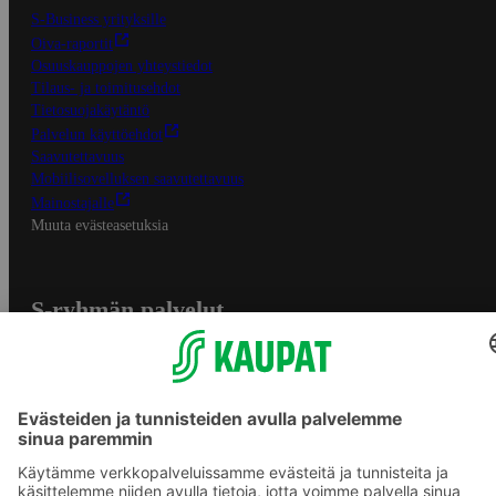
S-Business yrityksille
Oiva-raportit
Osuuskauppojen yhteystiedot
Tilaus- ja toimitusehdot
Tietosuojakäytäntö
Palvelun käyttöehdot
Saavutettavuus
Mobiilisovelluksen saavutettavuus
Mainostajalle
Muuta evästeasetuksia
S-ryhmän palvelut
S-ryhmä
Asiakasomistajuus
Yhteishyvä Ruoka -sovellus
S-ostoslista -sovellus
Prisma.fi