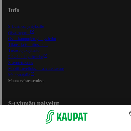
Info
S-Business yrityksille
Oiva-raportit
Osuuskauppojen yhteystiedot
Tilaus- ja toimitusehdot
Tietosuojakäytäntö
Palvelun käyttöehdot
Saavutettavuus
Mobiilisovelluksen saavutettavuus
Mainostajalle
Muuta evästeasetuksia
S-ryhmän palvelut
S-ryhmä
Asiakasomistajuus