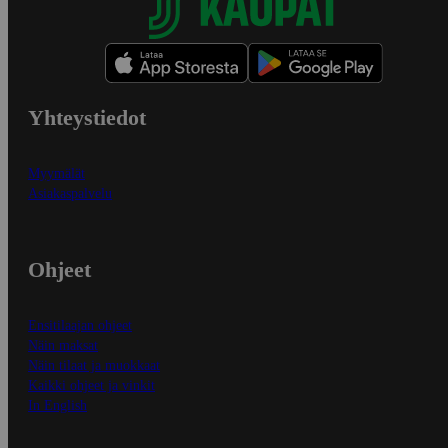
Yhteystiedot
Myymälät
Asiakaspalvelu
Ohjeet
Ensitilaajan ohjeet
Näin maksat
Näin tilaat ja muokkaat
Kaikki ohjeet ja vinkit
In English