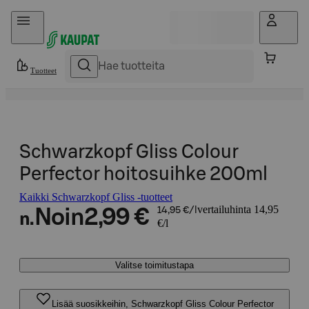
Hyppää sisältöön
Tuotteet
Schwarzkopf Gliss Colour
Perfector hoitosuihke 200ml
Kaikki Schwarzkopf Gliss -tuotteet
vertailuhinta 14,95
Noin
2,99 €
14,95 €/l
n.
€/l
Valitse toimitustapa
Lisää suosikkeihin, Schwarzkopf Gliss Colour Perfector