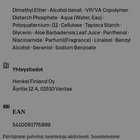
Dimethyl Ether · Alcohol denat. · VP/VA Copolymer ·
Distarch Phosphate · Aqua (Water, Eau) ·
Polyquaternium-|11 · Cellulose · Tapioca Starch ·
Glycerin · Aloe Barbadensis Leaf Juice · Panthenol ·
Niacinamide · Parfum|(Fragrance) · Linalool · Benzyl
Alcohol · Geraniol · Sodium Benzoate
Yhteystiedot
Henkel Finland Oy
Äyritie 12 A, 01510 Vantaa
EAN
5410091775889
Päivitämme palvelun tuotetietoja aktiivisesti. Suosittelemme