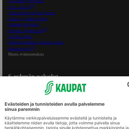
S-Business yrityksille
Oiva-raportit
Osuuskauppojen yhteystiedot
Tilaus- ja toimitusehdot
Tietosuojakäytäntö
Palvelun käyttöehdot
Saavutettavuus
Mobiilisovelluksen saavutettavuus
Mainostajalle
Muuta evästeasetuksia
S-ryhmän palvelut
S-ryhmä
Asiakasomistajuus
Yhteishyvä Ruoka -sovellus
S-ostoslista -sovellus
Prisma.fi
Sokos.fi