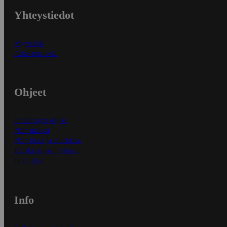
Yhteystiedot
Myymälät
Asiakaspalvelu
Ohjeet
Ensitilaajan ohjeet
Näin maksat
Näin tilaat ja muokkaat
Kaikki ohjeet ja vinkit
In English
Info