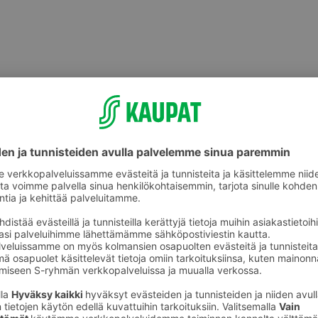
Halloumit, grillijuustot ja muut
ot
erikoisjuustot