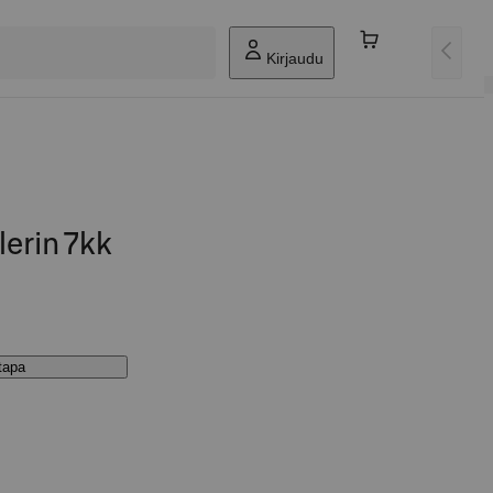
Kirjaudu
erin 7kk
stapa