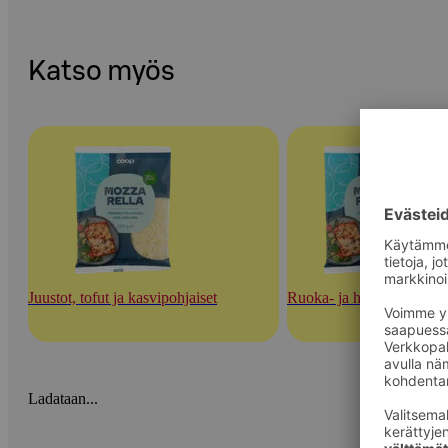
Katso myös
Juustot, tofut ja kasvipohjaiset
Ruoka- ja herkuttelujuust
Ladataan...