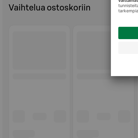
Vaihtelua ostoskoriin
Ohita listaus