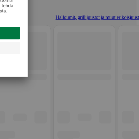
Halloumit, grillijuustot ja muut erikoisjuus