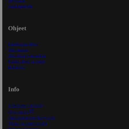
Myymälät
Asiakaspalvelu
Ohjeet
Ensitilaajan ohjeet
Näin maksat
Näin tilaat ja muokkaat
Kaikki ohjeet ja vinkit
In English
Info
S-Business yrityksille
Oiva-raportit
Osuuskauppojen yhteystiedot
Tilaus- ja toimitusehdot