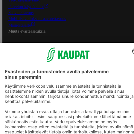
Tietosuojakäytäntö
Palvelun käyttöehdot
Saavutettavuus
Mobiilisovelluksen saavutettavuus
Mainostajalle
Muuta evästeasetuksia
S-ryhmän palvelut
S-ryhmä
Asiakasomistajuus
Yhteishyvä Ruoka -sovellus
S-ostoslista -sovellus
Prisma.fi
Sokos.fi
S-Pankki
Yhteishyvä
Sokos Hotels
Raflaamo