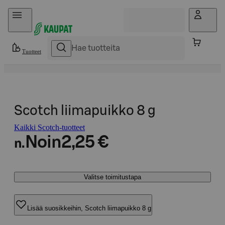
Hyppää sisältöön
Tuotteet
Scotch liimapuikko 8 g
Kaikki Scotch-tuotteet
Noin
2,25 €
n.
Valitse toimitustapa
Lisää suosikkeihin, Scotch liimapuikko 8 g