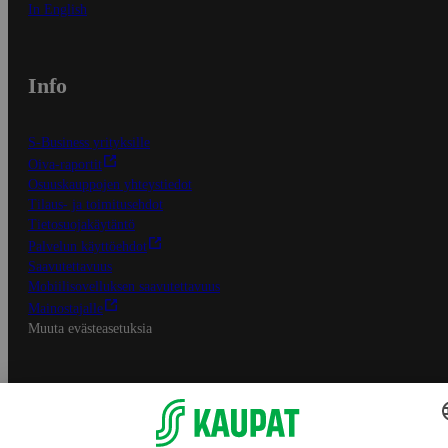
In English
Info
S-Business yrityksille
Oiva-raportit
Osuuskauppojen yhteystiedot
Tilaus- ja toimitusehdot
Tietosuojakäytäntö
Palvelun käyttöehdot
Saavutettavuus
Mobiilisovelluksen saavutettavuus
Mainostajalle
Muuta evästeasetuksia
S-ryhmän palvelut