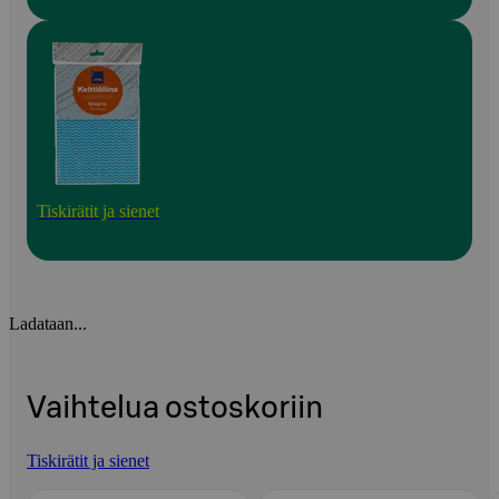
Tiskirätit ja sienet
Ladataan...
Vaihtelua ostoskoriin
Tiskirätit ja sienet
Ohita listaus