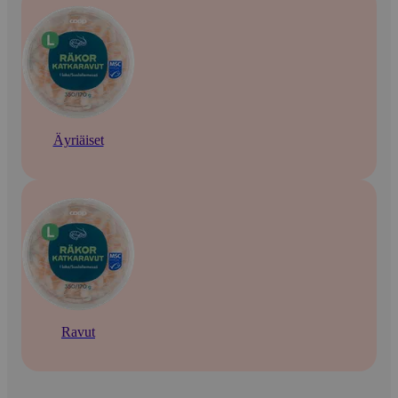
Äyriäiset
Ravut