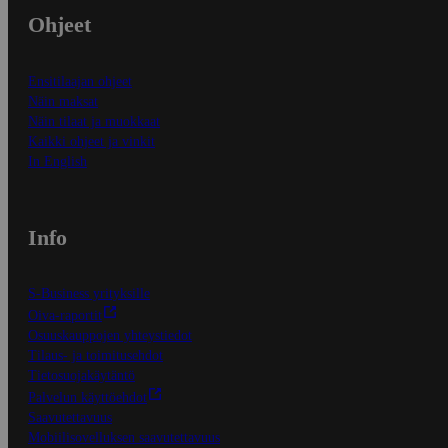
Ohjeet
Ensitilaajan ohjeet
Näin maksat
Näin tilaat ja muokkaat
Kaikki ohjeet ja vinkit
In English
Info
S-Business yrityksille
Oiva-raportit
Osuuskauppojen yhteystiedot
Tilaus- ja toimitusehdot
Tietosuojakäytäntö
Palvelun käyttöehdot
Saavutettavuus
Mobiilisovelluksen saavutettavuus