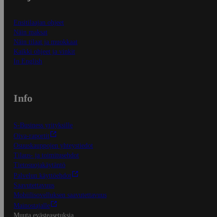
Ensitilaajan ohjeet
Näin maksat
Näin tilaat ja muokkaat
Kaikki ohjeet ja vinkit
In English
Info
S-Business yrityksille
Oiva-raportit
Osuuskauppojen yhteystiedot
Tilaus- ja toimitusehdot
Tietosuojakäytäntö
Palvelun käyttöehdot
Saavutettavuus
Mobiilisovelluksen saavutettavuus
Mainostajalle
Muuta evästeasetuksia