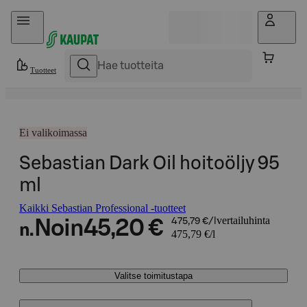
Hyppää sisältöön
Tuotteet
Ei valikoimassa
Sebastian Dark Oil hoitoöljy 95
ml
Kaikki Sebastian Professional -tuotteet
vertailuhinta
Noin
45,20 €
475,79 €/l
n.
475,79 €/l
Valitse toimitustapa