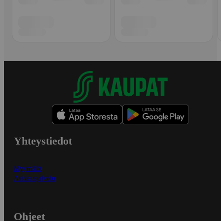
Yhteystiedot
Myymälät
Asiakaspalvelu
Ohjeet