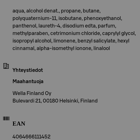
aqua, alcohol denat., propane, butane,
polyquaternium-11, isobutane, phenoxyethanol,
panthenol, laureth-4, disodium edta, parfum,
methylparaben, cetrimonium chloride, caprylyl glycol,
isopropyl alcohol, limonene, benzyl salicylate, hexyl
cinnamal, alpha-isomethyl ionone, linalool
Yhteystiedot
Maahantuoja
Wella Finland Oy
Bulevardi 21, 00180 Helsinki, Finland
EAN
4064666111452