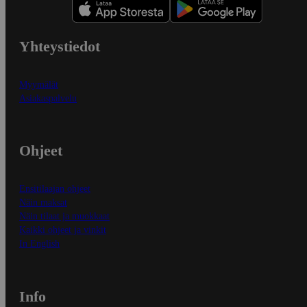
Yhteystiedot
Myymälät
Asiakaspalvelu
Ohjeet
Ensitilaajan ohjeet
Näin maksat
Näin tilaat ja muokkaat
Kaikki ohjeet ja vinkit
In English
Info