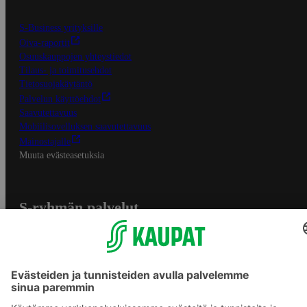
S-Business yrityksille
Oiva-raportit
Osuuskauppojen yhteystiedot
Tilaus- ja toimitusehdot
Tietosuojakäytäntö
Palvelun käyttöehdot
Saavutettavuus
Mobiilisovelluksen saavutettavuus
Mainostajalle
Muuta evästeasetuksia
S-ryhmän palvelut
S-ryhmä
Asiakasomistajuus
Yhteishyvä Ruoka -sovellus
S-ostoslista -sovellus