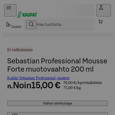
Hyppää sisältöön
Tuotteet
Ei valikoimassa
Sebastian Professional Mousse
Forte muotovaahto 200 ml
Kaikki Sebastian Professional -tuotteet
vertailuhinta
Noin
15,00 €
75,00 €/kg
n.
75,00 €/kg
Valitse toimitustapa