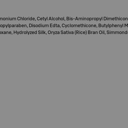
onium Chloride, Cetyl Alcohol, Bis-Aminopropyl Dimethicone
ropylparaben, Disodium Edta, Cyclomethicone, Butylphenyl M
ane, Hydrolyzed Silk, Oryza Sativa (Rice) Bran Oil, Simmondsi