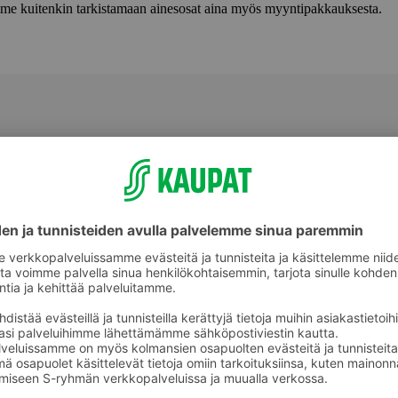
lemme kuitenkin tarkistamaan ainesosat aina myös myyntipakkauksesta.
Hoitoaineet