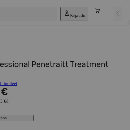
Kirjaudu
essional Penetraitt Treatment
 -tuotteet
 €
3 €/l
stapa