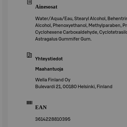
Ainesosat
Water/Aqua/Eau, Stearyl Alcohol, Behentrim
Alcohol, Phenoxyethanol, Methylparaben, P
Cyclohexene Carboxaldehyde, Cyclotetrasilox
Astragalus Gummifer Gum.
Yhteystiedot
Maahantuoja
Wella Finland Oy
Bulevardi 21, 00180 Helsinki, Finland
EAN
3614228810395