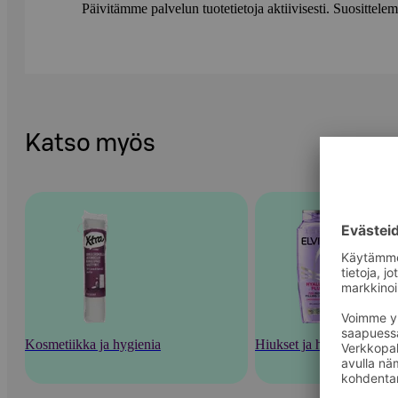
Päivitämme palvelun tuotetietoja aktiivisesti. Suositte
Katso myös
Kosmetiikka ja hygienia
Hiukset ja hiustenhoito