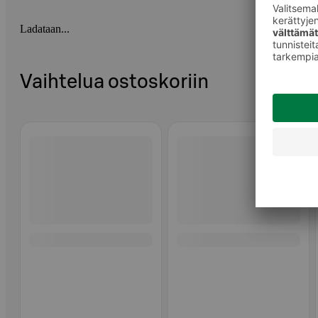
Ladataan...
Vaihtelua ostoskoriin
Ohita listaus