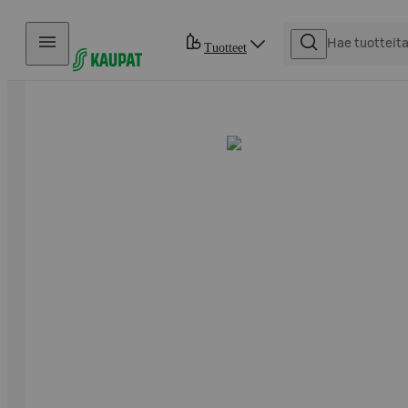
Hyppää sisältöön
Tuotteet