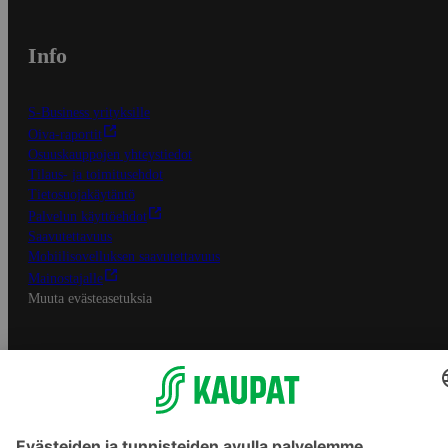
Info
S-Business yrityksille
Oiva-raportit
Osuuskauppojen yhteystiedot
Tilaus- ja toimitusehdot
Tietosuojakäytäntö
Palvelun käyttöehdot
Saavutettavuus
Mobiilisovelluksen saavutettavuus
Mainostajalle
Muuta evästeasetuksia
S-ryhmän palvelut
S-ryhmä