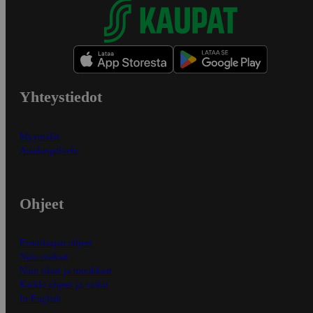
Yhteystiedot
Myymälät
Asiakaspalvelu
Ohjeet
Ensitilaajan ohjeet
Näin maksat
Näin tilaat ja muokkaat
Kaikki ohjeet ja vinkit
In English