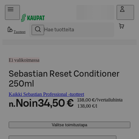
Hyppää sisältöön
Tuotteet
Ei valikoimassa
Sebastian Reset Conditioner
250ml
Kaikki Sebastian Professional -tuotteet
vertailuhinta
Noin
34,50 €
138,00 €/l
n.
138,00 €/l
Valitse toimitustapa