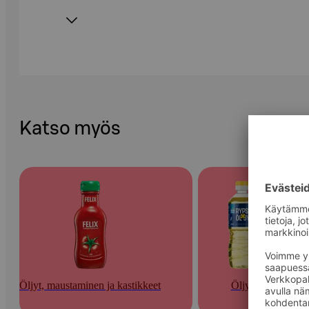
Katso myös
Öljyt, maustaminen ja kastikkeet
Öljyt