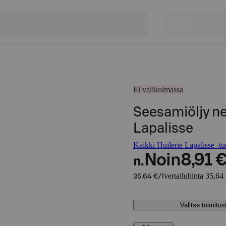
Ei valikoimassa
Seesamiöljy ne
Lapalisse
Kaikki Huilerie Lapalisse -tu
Noin
8,91 
n.
vertailuhinta 35,64 
35,64 €/l
Valitse toimitu