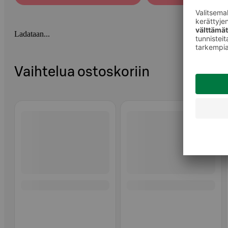
Ladataan...
Vaihtelua ostoskoriin
Ohita listaus