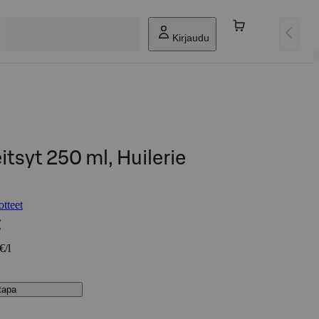
Kirjaudu
itsyt 250 ml, Huilerie
otteet
€
€/l
stapa