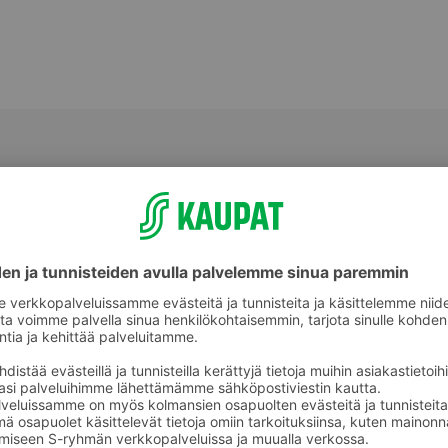
Muut kasviöljyt