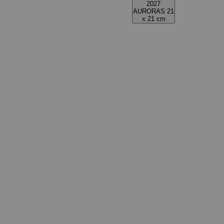
2027
AURORAS 21
x 21 cm