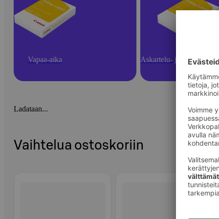
Vapaa-aika
Askartelu- ja toimistotarv
Ladataan...
Vaihtelua ostoskoriin
Ohita listaus