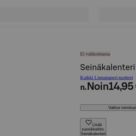
Ei valikoimassa
Seinäkalenter
Kaikki Linnapaperi-tuotteet
Noin
14,95
n.
Valitse toimitu
Lisää
suosikkeihin,
Seinäkalenteri