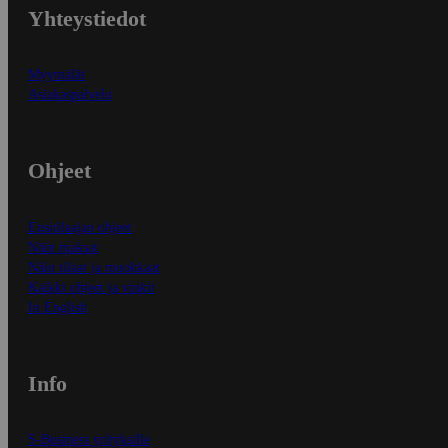
Yhteystiedot
Myymälät
Asiakaspalvelu
Ohjeet
Ensitilaajan ohjeet
Näin maksat
Näin tilaat ja muokkaat
Kaikki ohjeet ja vinkit
In English
Info
S-Business yrityksille