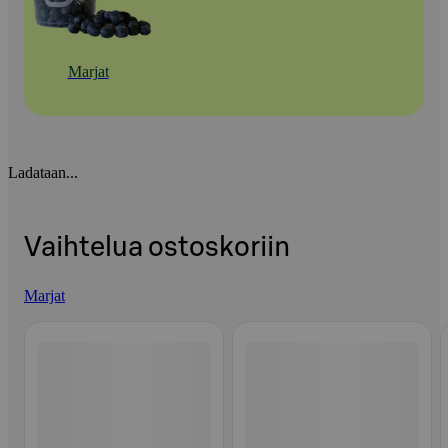
Marjat
Ladataan...
Vaihtelua ostoskoriin
Marjat
Ohita listaus