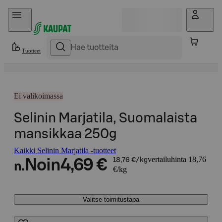
Hyppää sisältöön
Tuotteet
Ei valikoimassa
Selinin Marjatila, Suomalaista
mansikkaa 250g
Kaikki Selinin Marjatila -tuotteet
vertailuhinta 18,76
Noin
4,69 €
18,76 €/kg
n.
€/kg
Valitse toimitustapa