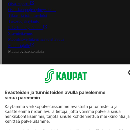
Oiva-raportit
Osuuskauppojen yhteystiedot
Tilaus- ja toimitusehdot
Tietosuojakäytäntö
Palvelun käyttöehdot
Saavutettavuus
Mobiilisovelluksen saavutettavuus
Mainostajalle
Muuta evästeasetuksia
S-ryhmän palvelut
S-ryhmä
Asiakasomistajuus
Yhteishyvä Ruoka -sovellus
S-ostoslista -sovellus
Prisma.fi
Sokos.fi
S-Pankki