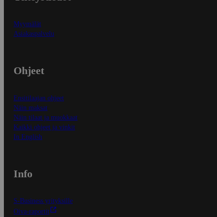
Myymälät
Asiakaspalvelu
Ohjeet
Ensitilaajan ohjeet
Näin maksat
Näin tilaat ja muokkaat
Kaikki ohjeet ja vinkit
In English
Info
S-Business yrityksille
Oiva-raportit