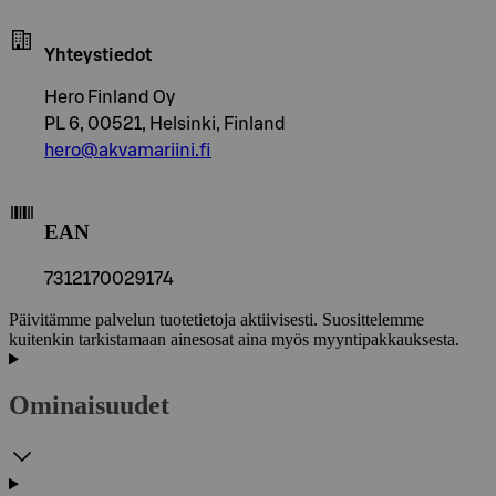
Yhteystiedot
Hero Finland Oy
PL 6, 00521, Helsinki, Finland
hero@akvamariini.fi
EAN
7312170029174
Päivitämme palvelun tuotetietoja aktiivisesti. Suosittelemme
kuitenkin tarkistamaan ainesosat aina myös myyntipakkauksesta.
Ominaisuudet