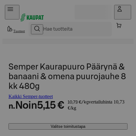
Hyppää sisältöön
Tuotteet
Semper Kaurapuuro Päärynä &
banaani & omena puurojauhe 8
kk 480g
Kaikki Semper-tuotteet
vertailuhinta 10,73
Noin
5,15 €
10,73 €/kg
n.
€/kg
Valitse toimitustapa