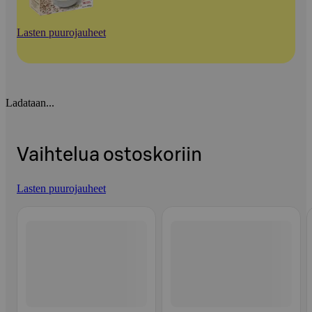
Lasten puurojauheet
Ladataan...
Vaihtelua ostoskoriin
Lasten puurojauheet
Ohita listaus