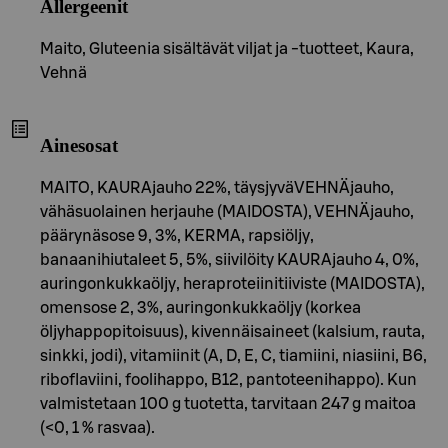
Allergeenit
Maito, Gluteenia sisältävät viljat ja -tuotteet, Kaura,
Vehnä
Ainesosat
MAITO, KAURAjauho 22%, täysjyväVEHNÄjauho,
vähäsuolainen herjauhe (MAIDOSTA), VEHNÄjauho,
päärynäsose 9, 3%, KERMA, rapsiöljy,
banaanihiutaleet 5, 5%, siivilöity KAURAjauho 4, 0%,
auringonkukkaöljy, heraproteiinitiiviste (MAIDOSTA),
omensose 2, 3%, auringonkukkaöljy (korkea
öljyhappopitoisuus), kivennäisaineet (kalsium, rauta,
sinkki, jodi), vitamiinit (A, D, E, C, tiamiini, niasiini, B6,
riboflaviini, foolihappo, B12, pantoteenihappo). Kun
valmistetaan 100 g tuotetta, tarvitaan 247 g maitoa
(<0, 1 % rasvaa).