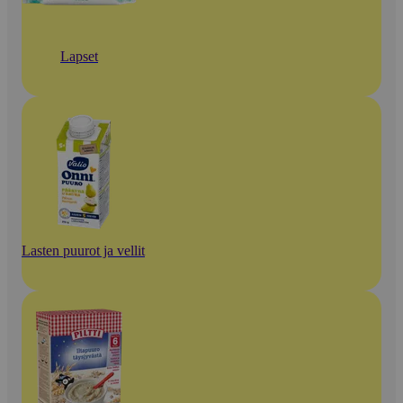
Lapset
Lasten puurot ja vellit