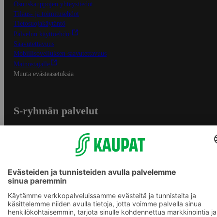
Osuuskauppojen yhteystiedot
Tilaus- ja toimitusehdot
Tietosuojakäytäntö
Palvelun käyttöehdot
Saavutettavuus
Mobiilisovelluksen saavutettavuus
Mainostajalle
Muuta evästeasetuksia
S-ryhmän palvelut
S-ryhmä
Asiakasomistajuus
Yhteishyvä Ruoka -sovellus
S-ostoslista -sovellus
Prisma.fi
Sokos.fi
S-Pankki
Yhteishyvä