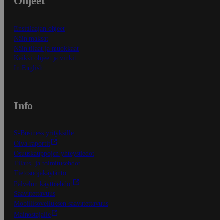
Ohjeet
Ensitilaajan ohjeet
Näin maksat
Näin tilaat ja muokkaat
Kaikki ohjeet ja vinkit
In English
Info
S-Business yrityksille
Oiva-raportit
Osuuskauppojen yhteystiedot
Tilaus- ja toimitusehdot
Tietosuojakäytäntö
Palvelun käyttöehdot
Saavutettavuus
Mobiilisovelluksen saavutettavuus
Mainostajalle