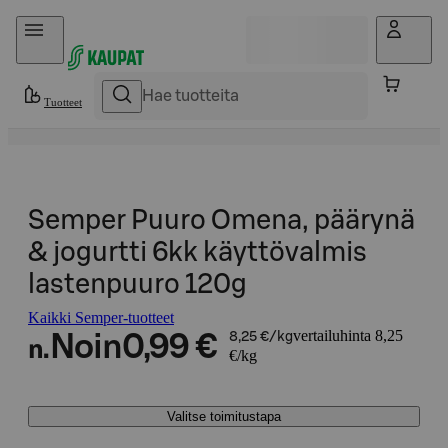
Hyppää sisältöön
Tuotteet
Semper Puuro Omena, päärynä
& jogurtti 6kk käyttövalmis
lastenpuuro 120g
Kaikki Semper-tuotteet
vertailuhinta 8,25
Noin
0,99 €
8,25 €/kg
n.
€/kg
Valitse toimitustapa