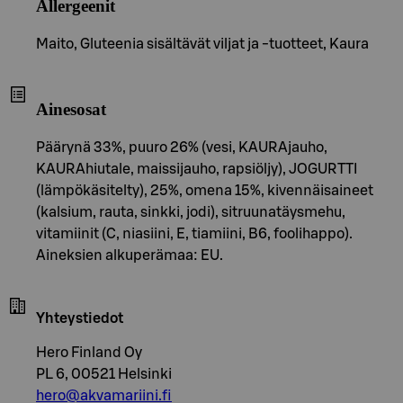
Allergeenit
Maito, Gluteenia sisältävät viljat ja -tuotteet, Kaura
Ainesosat
Päärynä 33%, puuro 26% (vesi, KAURAjauho,
KAURAhiutale, maissijauho, rapsiöljy), JOGURTTI
(lämpökäsitelty), 25%, omena 15%, kivennäisaineet
(kalsium, rauta, sinkki, jodi), sitruunatäysmehu,
vitamiinit (C, niasiini, E, tiamiini, B6, foolihappo).
Aineksien alkuperämaa: EU.
Yhteystiedot
Hero Finland Oy
PL 6, 00521 Helsinki
hero@akvamariini.fi