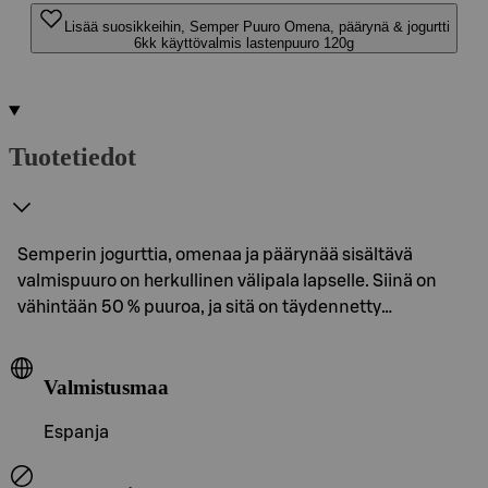
Lisää suosikkeihin, Semper Puuro Omena, päärynä & jogurtti
6kk käyttövalmis lastenpuuro 120g
Tuotetiedot
Semperin jogurttia, omenaa ja päärynää sisältävä
valmispuuro on herkullinen välipala lapselle. Siinä on
vähintään 50 % puuroa, ja sitä on täydennetty…
Valmistusmaa
Espanja