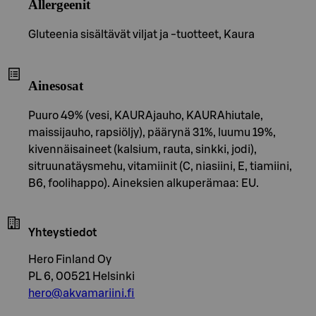
Allergeenit
Gluteenia sisältävät viljat ja -tuotteet, Kaura
Ainesosat
Puuro 49% (vesi, KAURAjauho, KAURAhiutale,
maissijauho, rapsiöljy), päärynä 31%, luumu 19%,
kivennäisaineet (kalsium, rauta, sinkki, jodi),
sitruunatäysmehu, vitamiinit (C, niasiini, E, tiamiini,
B6, foolihappo). Aineksien alkuperämaa: EU.
Yhteystiedot
Hero Finland Oy
PL 6, 00521 Helsinki
hero@akvamariini.fi