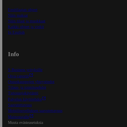
Ensitilaajan ohjeet
Näin maksat
Näin tilaat ja muokkaat
Kaikki ohjeet ja vinkit
In English
Info
S-Business yrityksille
Oiva-raportit
Osuuskauppojen yhteystiedot
Tilaus- ja toimitusehdot
Tietosuojakäytäntö
Palvelun käyttöehdot
Saavutettavuus
Mobiilisovelluksen saavutettavuus
Mainostajalle
Muuta evästeasetuksia