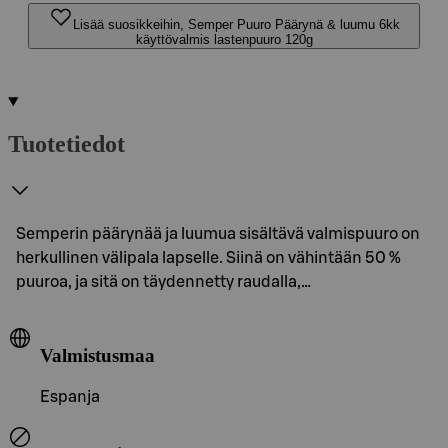
Lisää suosikkeihin, Semper Puuro Päärynä & luumu 6kk
käyttövalmis lastenpuuro 120g
Tuotetiedot
Semperin päärynää ja luumua sisältävä valmispuuro on
herkullinen välipala lapselle. Siinä on vähintään 50 %
puuroa, ja sitä on täydennetty raudalla,…
Valmistusmaa
Espanja