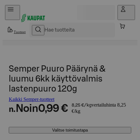
Hyppää sisältöön
Tuotteet
Semper Puuro Päärynä &
luumu 6kk käyttövalmis
lastenpuuro 120g
Kaikki Semper-tuotteet
vertailuhinta 8,25
Noin
0,99 €
8,25 €/kg
n.
€/kg
Valitse toimitustapa