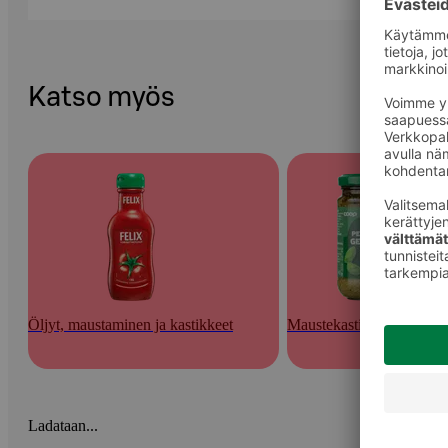
Katso myös
Öljyt, maustaminen ja kastikkeet
Maustekastikkeet ja tahna
Ladataan...