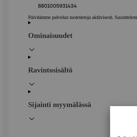
8801005931434
Päivitämme palvelun tuotetietoja aktiivisesti. Suositte
Ominaisuudet
Ravintosisältö
Sijainti myymälässä