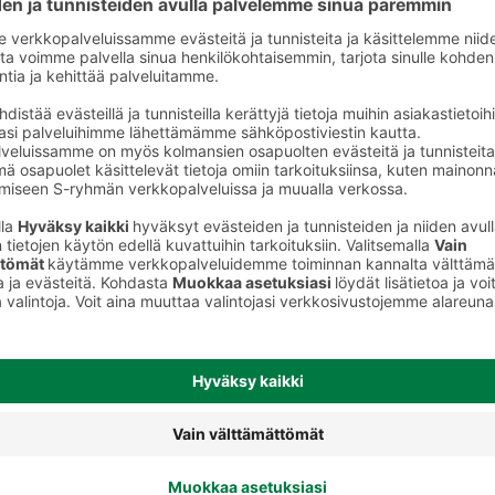
t
Ateriakastikkeet