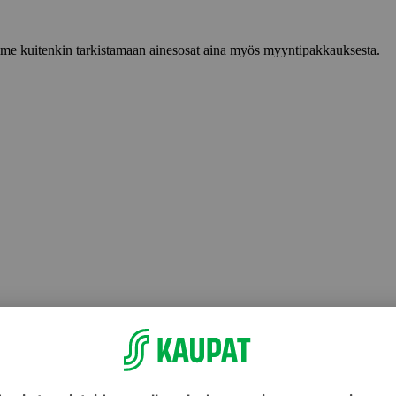
lemme kuitenkin tarkistamaan ainesosat aina myös myyntipakkauksesta.