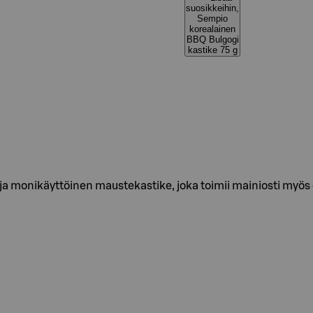
suosikkeihin,
Sempio
korealainen
BBQ Bulgogi
kastike 75 g
a monikäyttöinen maustekastike, joka toimii mainiosti myös 