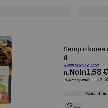
Sempio koreal
g
Kaikki Sempio-tuotteet
Noin
1,58 
n.
vertailuhinta 21,0
21,07 €/kg
Valitse toimitu
Lisää