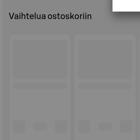
Vaihtelua ostoskoriin
Ohita listaus