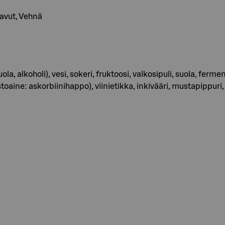
apavut, Vehnä
 alkoholi), vesi, sokeri, fruktoosi, valkosipuli, suola, ferme
ine: askorbiinihappo), viinietikka, inkivääri, mustapippuri