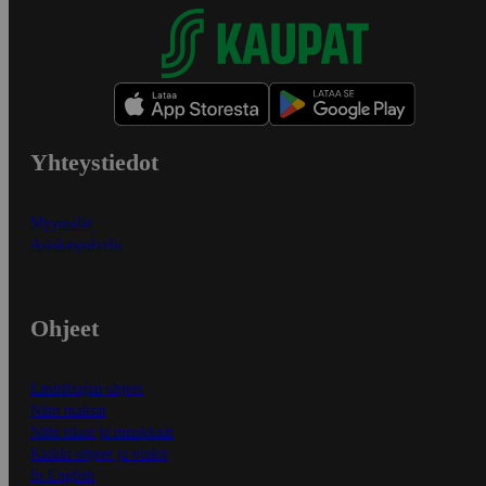
Yhteystiedot
Myymälät
Asiakaspalvelu
Ohjeet
Ensitilaajan ohjeet
Näin maksat
Näin tilaat ja muokkaat
Kaikki ohjeet ja vinkit
In English