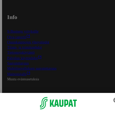
Info
S-Business yrityksille
Oiva-raportit
Osuuskauppojen yhteystiedot
Tilaus- ja toimitusehdot
Tietosuojakäytäntö
Palvelun käyttöehdot
Saavutettavuus
Mobiilisovelluksen saavutettavuus
Mainostajalle
Muuta evästeasetuksia
S-ryhmän palvelut
S-ryhmä