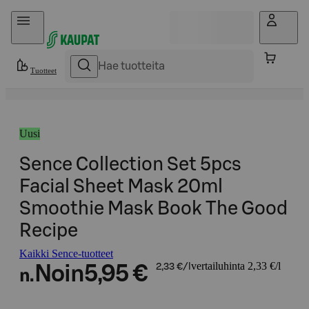
Hyppää sisältöön
Tuotteet
Uusi
Sence Collection Set 5pcs
Facial Sheet Mask 20ml
Smoothie Mask Book The Good
Recipe
Kaikki Sence-tuotteet
vertailuhinta 2,33 €/l
Noin
5,95 €
2,33 €/l
n.