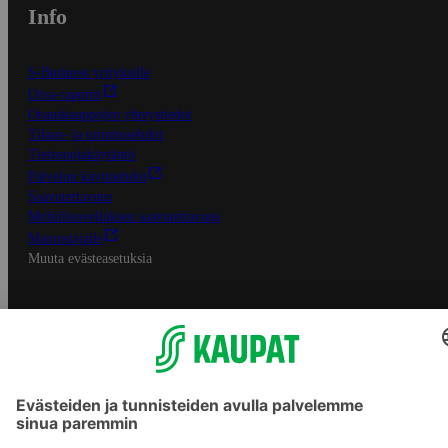
Info
S-Business yrityksille
Oiva-raportit
Osuuskauppojen yhteystiedot
Tilaus- ja toimitusehdot
Tietosuojakäytäntö
Palvelun käyttöehdot
Saavutettavuus
Mobiilisovelluksen saavutettavuus
Mainostajalle
Muuta evästeasetuksia
S-ryhmän palvelut
S-ryhmä
Asiakasomistajuus
Yhteishyvä Ruoka -sovellus