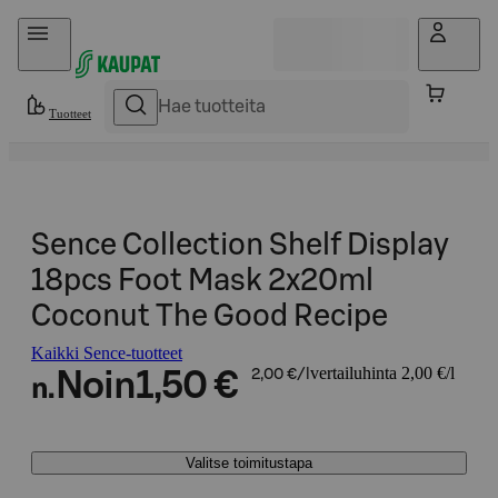
Hyppää sisältöön
Tuotteet
Sence Collection Shelf Display
18pcs Foot Mask 2x20ml
Coconut The Good Recipe
Kaikki Sence-tuotteet
vertailuhinta 2,00 €/l
Noin
1,50 €
2,00 €/l
n.
Valitse toimitustapa