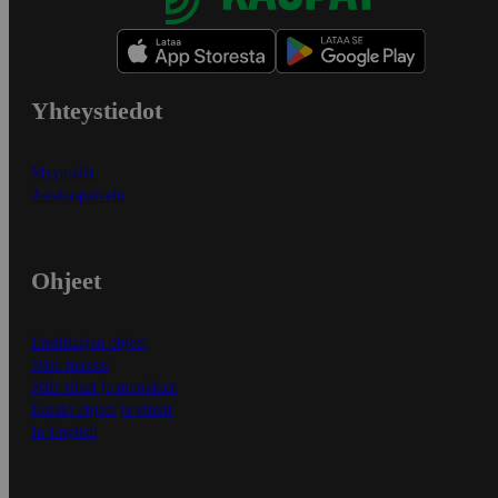
Yhteystiedot
Myymälät
Asiakaspalvelu
Ohjeet
Ensitilaajan ohjeet
Näin maksat
Näin tilaat ja muokkaat
Kaikki ohjeet ja vinkit
In English