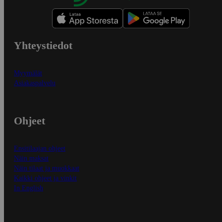
Yhteystiedot
Myymälät
Asiakaspalvelu
Ohjeet
Ensitilaajan ohjeet
Näin maksat
Näin tilaat ja muokkaat
Kaikki ohjeet ja vinkit
In English