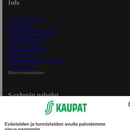
Info
S-Business yrityksille
Oiva-raportit
Osuuskauppojen yhteystiedot
Tilaus- ja toimitusehdot
Tietosuojakäytäntö
Palvelun käyttöehdot
Saavutettavuus
Mobiilisovelluksen saavutettavuus
Mainostajalle
Muuta evästeasetuksia
S-ryhmän palvelut
S-ryhmä
Asiakasomistajuus
Yhteishyvä Ruoka -sovellus