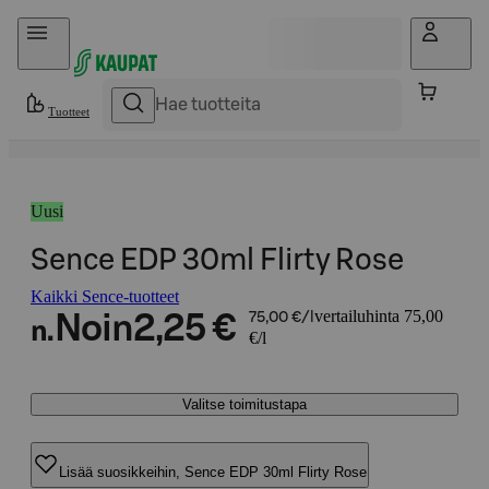
Hyppää sisältöön
Tuotteet
Uusi
Sence EDP 30ml Flirty Rose
Kaikki Sence-tuotteet
vertailuhinta 75,00
Noin
2,25 €
75,00 €/l
n.
€/l
Valitse toimitustapa
Lisää suosikkeihin, Sence EDP 30ml Flirty Rose