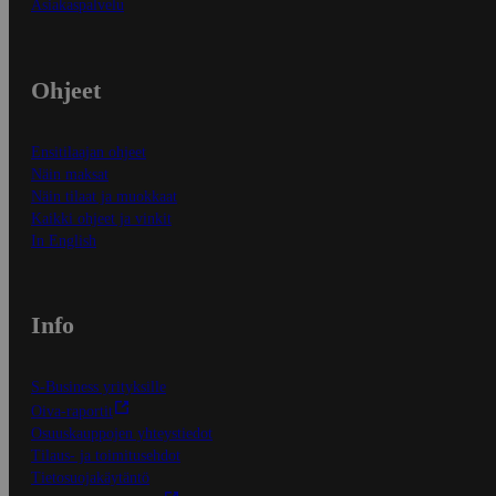
Asiakaspalvelu
Ohjeet
Ensitilaajan ohjeet
Näin maksat
Näin tilaat ja muokkaat
Kaikki ohjeet ja vinkit
In English
Info
S-Business yrityksille
Oiva-raportit
Osuuskauppojen yhteystiedot
Tilaus- ja toimitusehdot
Tietosuojakäytäntö