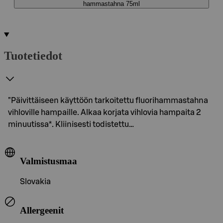
hammastahna 75ml
Tuotetiedot
"Päivittäiseen käyttöön tarkoitettu fluorihammastahna
vihloville hampaille. Alkaa korjata vihlovia hampaita 2
minuutissa*. Kliinisesti todistettu…
Valmistusmaa
Slovakia
Allergeenit