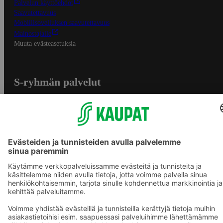
Palvelun käyttöehdot
Saavutettavuus
Mobiilisovelluksen saavutettavuus
Mainostajalle
Muuta evästeasetuksia
S-ryhmän palvelut
S-ryhmä
Asiakasomistajuus
Yhteishyvä Ruoka -sovellus
S-ostoslista -sovellus
Prisma.fi
Sokos.fi
S-Pankki
Yhteishyvä
Sokos Hotels
Raflaamo