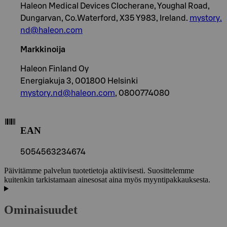
Haleon Medical Devices Clocherane, Youghal Road,
Dungarvan, Co.Waterford, X35 Y983, Ireland.
mystory.
nd@haleon.com
Markkinoija
Haleon Finland Oy
Energiakuja 3, 001800 Helsinki
mystory.nd@haleon.com
, 0800774080
EAN
5054563234674
Päivitämme palvelun tuotetietoja aktiivisesti. Suosittelemme
kuitenkin tarkistamaan ainesosat aina myös myyntipakkauksesta.
Ominaisuudet