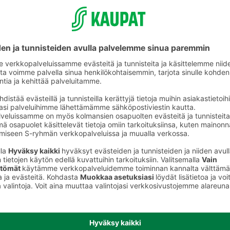
Valmiit ateriat ja aterian osat