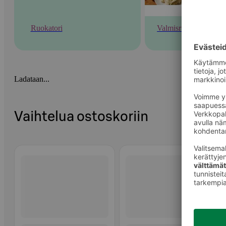
Ruokatori
Valmisruoka
Ladataan...
Vaihtelua ostoskoriin
Ohita listaus