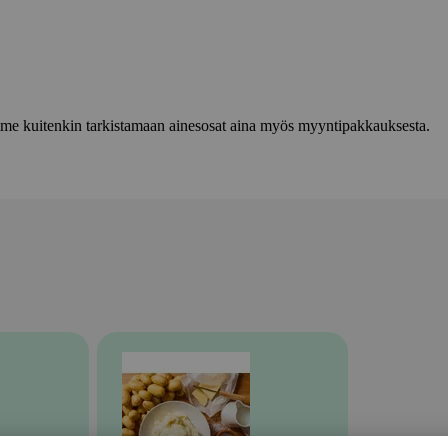
lemme kuitenkin tarkistamaan ainesosat aina myös myyntipakkauksesta.