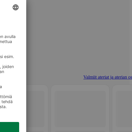
Valmiit ateriat ja aterian o