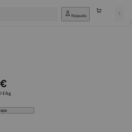
Kirjaudu
 €
0 €/kg
stapa