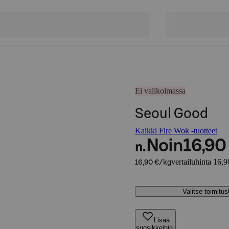
Ei valikoimassa
Seoul Good
Kaikki Fire Wok -tuotteet
Noin
16,90
n.
vertailuhinta 16,9
16,90 €/kg
Valitse toimitu
Lisää
suosikkeihin,