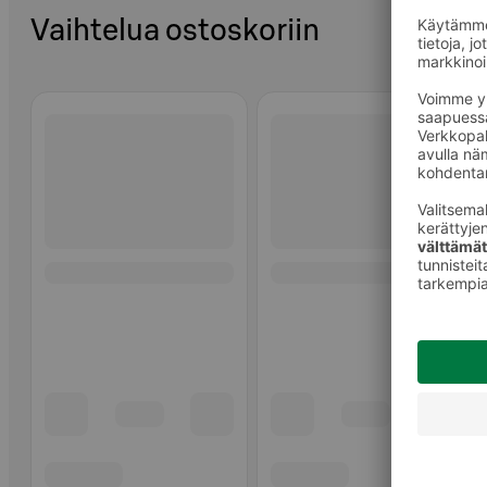
Vaihtelua ostoskoriin
Ohita listaus