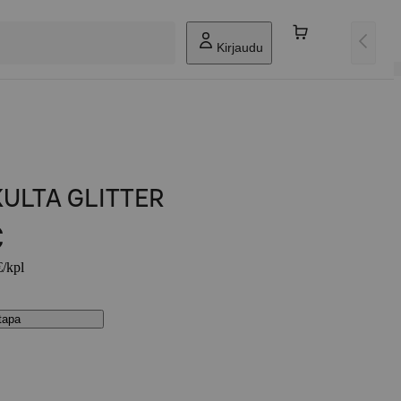
Kirjaudu
KULTA GLITTER
€
€/kpl
stapa