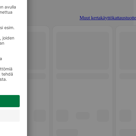
Muut kertakäyttökattaustuotte