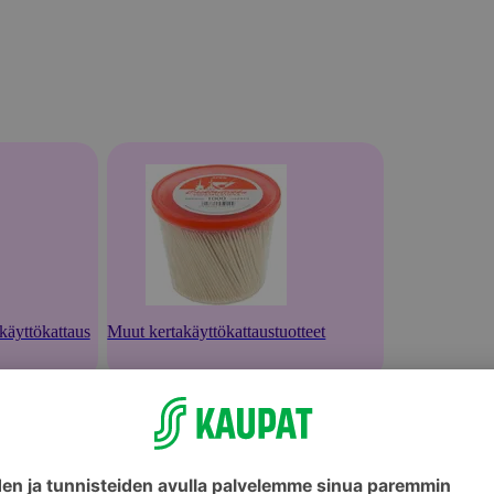
akäyttökattaus
Muut kertakäyttökattaustuotteet