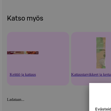
Katso myös
Keittiö ja kattaus
Kattaustarvikkeet ja kert
Ladataan...