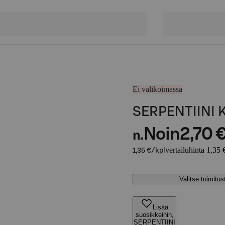
Ei valikoimassa
SERPENTIINI 
Noin
2,70 
n.
vertailuhinta 1,35 
1,35 €/kpl
Valitse toimitu
Lisää
suosikkeihin,
SERPENTIINI