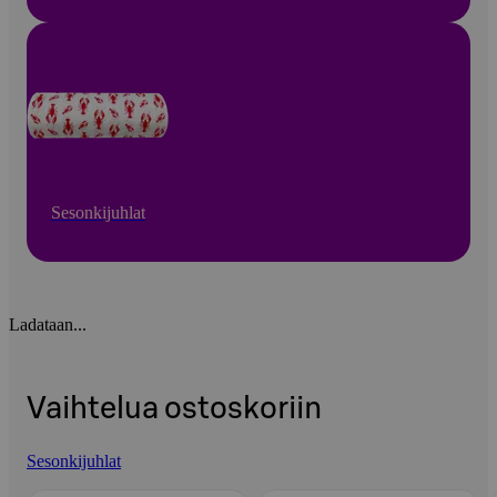
Sesonkijuhlat
Ladataan...
Vaihtelua ostoskoriin
Sesonkijuhlat
Ohita listaus