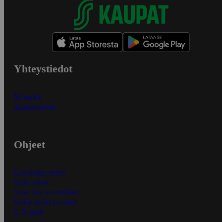
Yhteystiedot
Myymälät
Asiakaspalvelu
Ohjeet
Ensitilaajan ohjeet
Näin maksat
Näin tilaat ja muokkaat
Kaikki ohjeet ja vinkit
In English