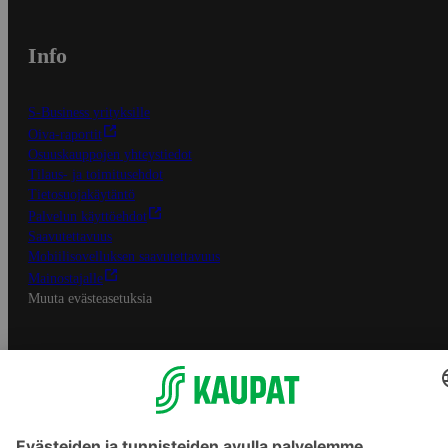
Info
S-Business yrityksille
Oiva-raportit
Osuuskauppojen yhteystiedot
Tilaus- ja toimitusehdot
Tietosuojakäytäntö
Palvelun käyttöehdot
Saavutettavuus
Mobiilisovelluksen saavutettavuus
Mainostajalle
Muuta evästeasetuksia
S-ryhmän palvelut
S-ryhmä