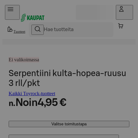
Hyppää sisältöön
Tuotteet
Ei valikoimassa
Serpentiini kulta-hopea-ruusu
3 rll/pkt
Kaikki Toyrock-tuotteet
Noin
4,95 €
n.
Valitse toimitustapa