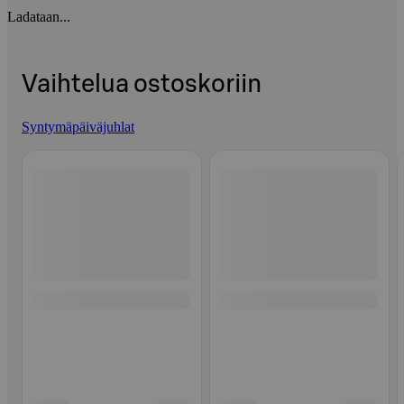
Ladataan...
Vaihtelua ostoskoriin
Syntymäpäiväjuhlat
Ohita listaus