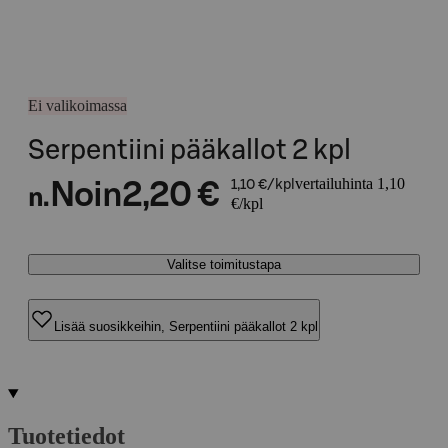
Ei valikoimassa
Serpentiini pääkallot 2 kpl
vertailuhinta 1,10
Noin
2,20 €
1,10 €/kpl
n.
€/kpl
Valitse toimitustapa
Lisää suosikkeihin, Serpentiini pääkallot 2 kpl
Tuotetiedot