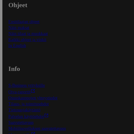
Ohjeet
Ensitilaajan ohjeet
Näin maksat
Näin tilaat ja muokkaat
Kaikki ohjeet ja vinkit
In English
Info
S-Business yrityksille
Oiva-raportit
Osuuskauppojen yhteystiedot
Tilaus- ja toimitusehdot
Tietosuojakäytäntö
Palvelun käyttöehdot
Saavutettavuus
Mobiilisovelluksen saavutettavuus