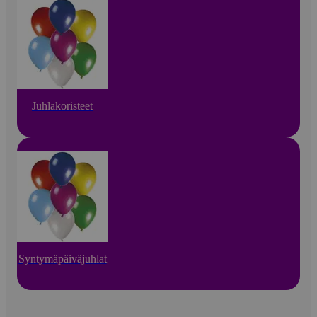
Juhlakoristeet
Syntymäpäiväjuhlat