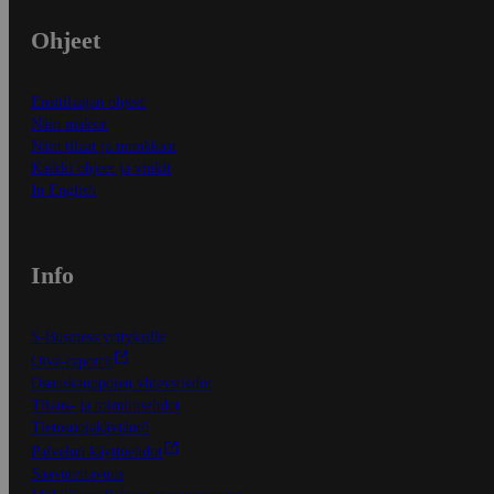
Ohjeet
Ensitilaajan ohjeet
Näin maksat
Näin tilaat ja muokkaat
Kaikki ohjeet ja vinkit
In English
Info
S-Business yrityksille
Oiva-raportit
Osuuskauppojen yhteystiedot
Tilaus- ja toimitusehdot
Tietosuojakäytäntö
Palvelun käyttöehdot
Saavutettavuus