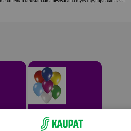
lemme kuitenkin tarkistamaan ainesosat aina myös myyntipakkauksesta.
Syntymäpäiväjuhlat