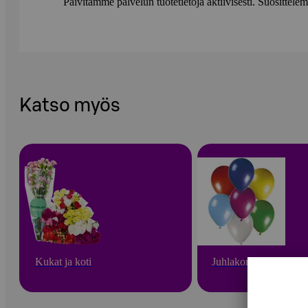
Päivitämme palvelun tuotetietoja aktiivisesti. Suositte
Katso myös
Kukat ja koti
Juhlakoristeet