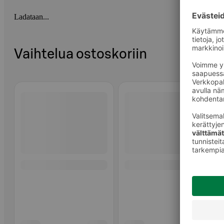
Ladataan...
Vaihtelua ostoskoriin
Ohita listaus