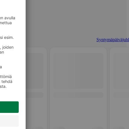
Syntymäpäiväjuhl