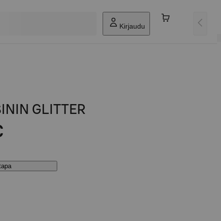
Kirjaudu
SININ GLITTER
€
stapa