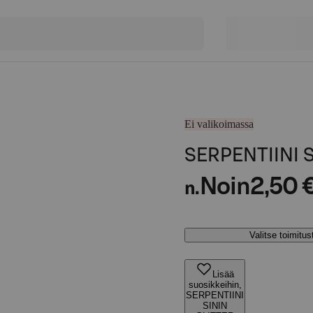
Ei valikoimassa
SERPENTIINI 
Noin
2,50 
n.
Valitse toimitu
Lisää
suosikkeihin,
SERPENTIINI
SININ