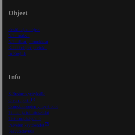
Ohjeet
Ensitilaajan ohjeet
Näin maksat
Näin tilaat ja muokkaat
Kaikki ohjeet ja vinkit
In English
Info
S-Business yrityksille
Oiva-raportit
Osuuskauppojen yhteystiedot
Tilaus- ja toimitusehdot
Tietosuojakäytäntö
Palvelun käyttöehdot
Saavutettavuus