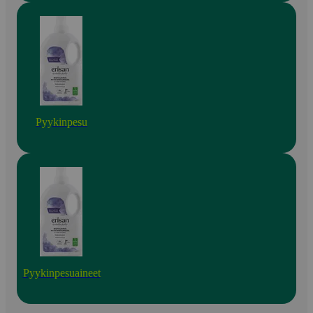
Pyykinpesu
Pyykinpesuaineet