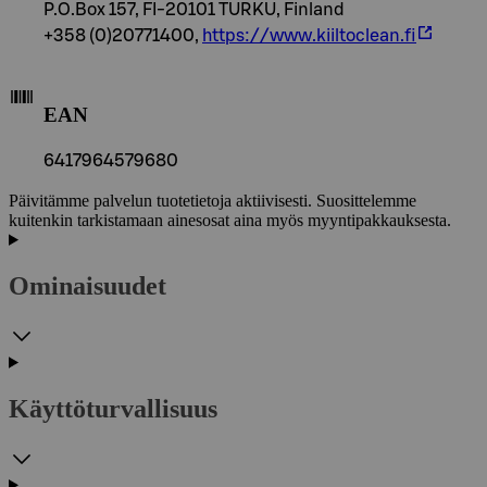
P.O.Box 157, FI-20101 TURKU, Finland
+358 (0)20771400,
https://www.kiiltoclean.fi
EAN
6417964579680
Päivitämme palvelun tuotetietoja aktiivisesti. Suosittelemme
kuitenkin tarkistamaan ainesosat aina myös myyntipakkauksesta.
Ominaisuudet
Käyttöturvallisuus