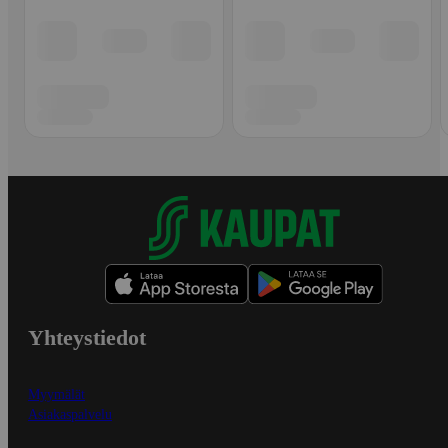
Yhteystiedot
Myymälät
Asiakaspalvelu