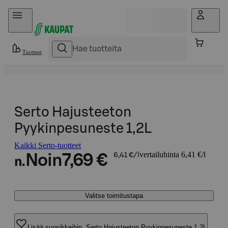
Hyppää sisältöön
Tuotteet
Serto Hajusteeton
Pyykinpesuneste 1,2L
Kaikki Serto-tuotteet
vertailuhinta 6,41 €/l
Noin
7,69 €
6,41 €/l
n.
Valitse toimitustapa
Lisää suosikkeihin, Serto Hajusteeton Pyykinpesuneste 1,2L