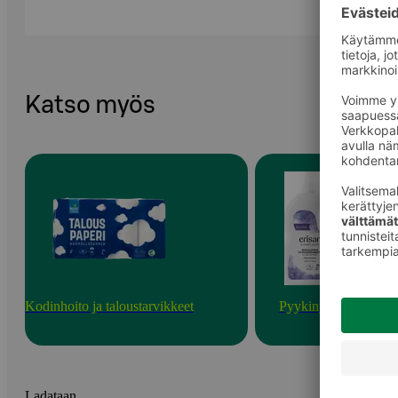
Katso myös
Kodinhoito ja taloustarvikkeet
Pyykinpesu
Ladataan...