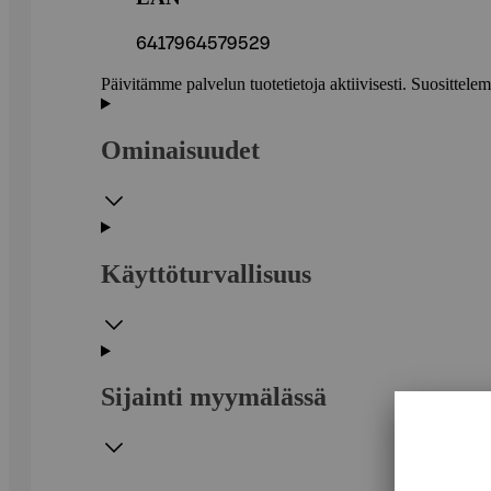
6417964579529
Päivitämme palvelun tuotetietoja aktiivisesti. Suositte
Ominaisuudet
Käyttöturvallisuus
Sijainti myymälässä