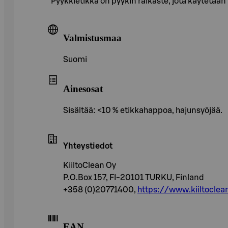
Pyykkietikka on pyykin raikaste, jota käytetää
Valmistusmaa
Suomi
Ainesosat
Sisältää: <10 % etikkahappoa, hajunsyöjää.
Yhteystiedot
KiiltoClean Oy
P.O.Box 157, FI-20101 TURKU, Finland
+358 (0)20771400,
https://www.kiiltoclean
EAN