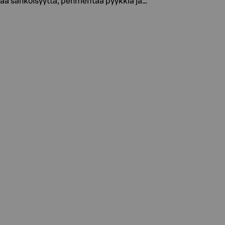
staa sähköisyyttä, pehmentää pyykkiä ja…