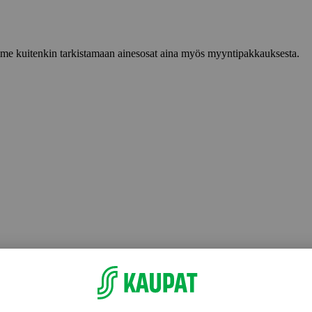
lemme kuitenkin tarkistamaan ainesosat aina myös myyntipakkauksesta.