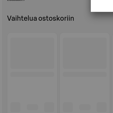
Vaihtelua ostoskoriin
Ohita listaus