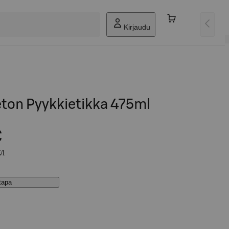
Kirjaudu
eton Pyykkietikka 475ml
€
/l
stapa