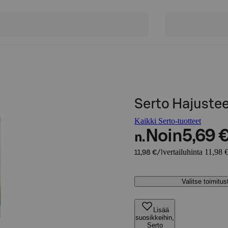
Serto Hajuste
Kaikki Serto-tuotteet
Noin
5,69 
n.
vertailuhinta 11,98 €
11,98 €/l
Valitse toimitu
Lisää
suosikkeihin,
Serto