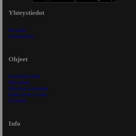
Yhteystiedot
Myymälät
Asiakaspalvelu
Ohjeet
Ensitilaajan ohjeet
Näin maksat
Näin tilaat ja muokkaat
Kaikki ohjeet ja vinkit
In English
Info