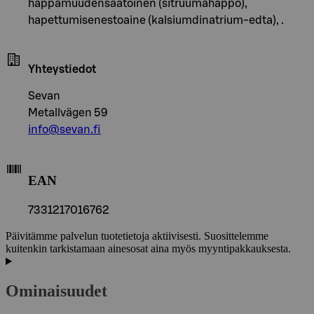
happamuudensäätöinen (sitruumahappo),
hapettumisenestoaine (kalsiumdinatrium-edta), .
Yhteystiedot
Sevan
Metallvägen 59
info@sevan.fi
EAN
7331217016762
Päivitämme palvelun tuotetietoja aktiivisesti. Suosittelemme
kuitenkin tarkistamaan ainesosat aina myös myyntipakkauksesta.
Ominaisuudet