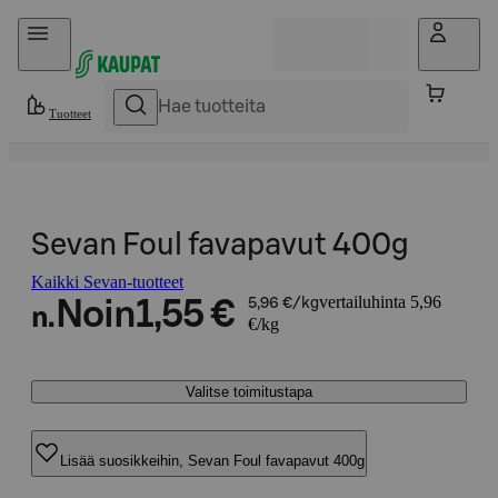
Hyppää sisältöön
Tuotteet
Sevan Foul favapavut 400g
Kaikki Sevan-tuotteet
vertailuhinta 5,96
Noin
1,55 €
5,96 €/kg
n.
€/kg
Valitse toimitustapa
Lisää suosikkeihin, Sevan Foul favapavut 400g