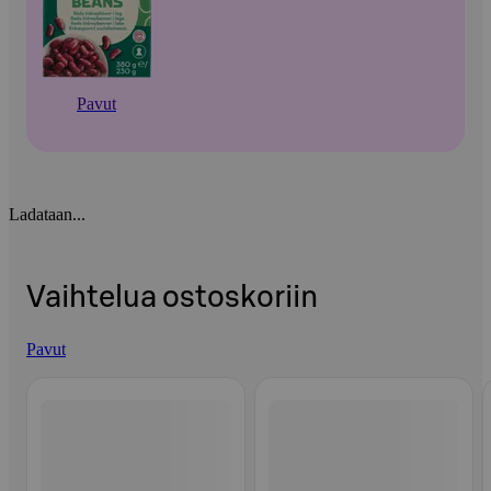
Pavut
Ladataan...
Vaihtelua ostoskoriin
Pavut
Ohita listaus