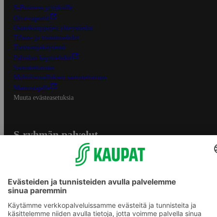
S-Business yrityksille
Oiva-raportit
Osuuskauppojen yhteystiedot
Tilaus- ja toimitusehdot
Tietosuojakäytäntö
Palvelun käyttöehdot
Saavutettavuus
Mobiilisovelluksen saavutettavuus
Mainostajalle
Muuta evästeasetuksia
S-ryhmän palvelut
S-ryhmä
Asiakasomistajuus
Yhteishyvä Ruoka -sovellus
S-ostoslista -sovellus
Prisma.fi
Sokos.fi