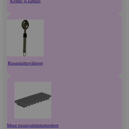
Keittiö ja kattaus
Ruoanlaittovälineet
Muut ruoanvalmistustuotteet