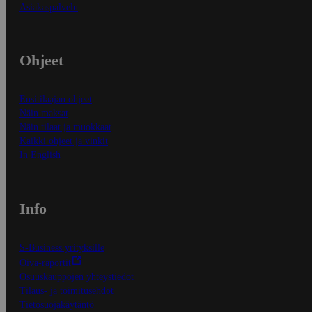
Asiakaspalvelu
Ohjeet
Ensitilaajan ohjeet
Näin maksat
Näin tilaat ja muokkaat
Kaikki ohjeet ja vinkit
In English
Info
S-Business yrityksille
Oiva-raportit
Osuuskauppojen yhteystiedot
Tilaus- ja toimitusehdot
Tietosuojakäytäntö