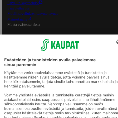
Palvelun käyttöehdot
Saavutettavuus
Mobiilisovelluksen saavutettavuus
Mainostajalle
Muuta evästeasetuksia
S-ryhmän palvelut
S-ryhmä
Asiakasomistajuus
Yhteishyvä Ruoka -sovellus
S-ostoslista -sovellus
Prisma.fi
Sokos.fi
S-Pankki
Yhteishyvä
Sokos Hotels
Raflaamo