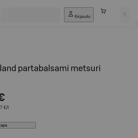
Kirjaudu
land partabalsami metsuri
€
7 €/l
stapa