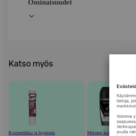
Ominaisuudet
Katso myös
Kosmetiikka ja hygienia
Miesten kosmetiikka