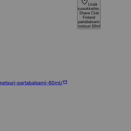
Lisää
suosikkeihin,
Shave Club
Finland
partabalsami
metsuri 60ml
metsuri-partabalsami-60ml/