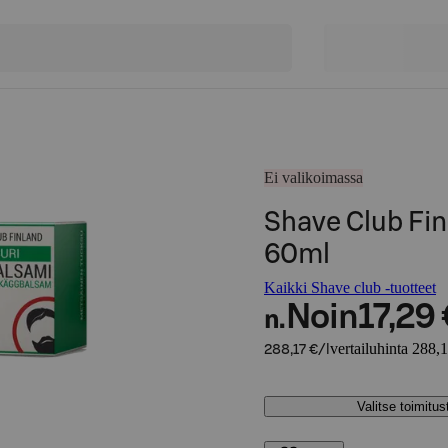
Ei valikoimassa
Shave Club Fin
60ml
Kaikki Shave club -tuotteet
Noin
17,29 
n.
vertailuhinta 288,1
288,17 €/l
Valitse toimitu