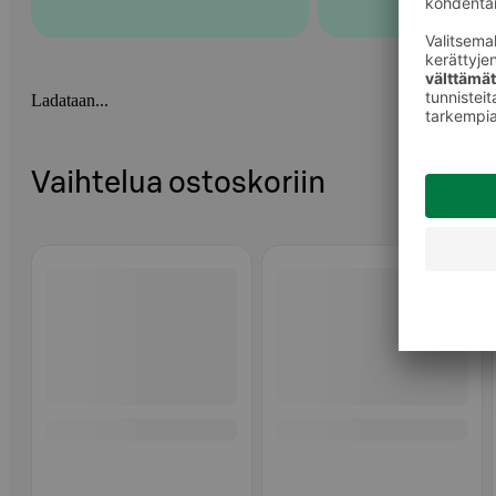
Ladataan...
Vaihtelua ostoskoriin
Ohita listaus