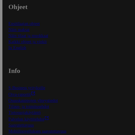
Ohjeet
Ensitilaajan ohjeet
Näin maksat
Näin tilaat ja muokkaat
Kaikki ohjeet ja vinkit
In English
Info
S-Business yrityksille
Oiva-raportit
Osuuskauppojen yhteystiedot
Tilaus- ja toimitusehdot
Tietosuojakäytäntö
Palvelun käyttöehdot
Saavutettavuus
Mobiilisovelluksen saavutettavuus