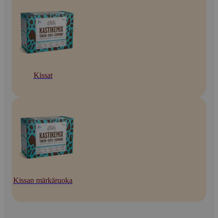
Kissat
Kissan märkäruoka