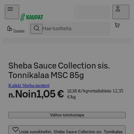
Hyppää sisältöön
Tuotteet
Sheba Sauce Collection sis.
Tonnikalaa MSC 85g
Kaikki Sheba-tuotteet
vertailuhinta 12,35
Noin
1,05 €
12,35 €/kg
n.
€/kg
Valitse toimitustapa
Lisää suosikkeihin, Sheba Sauce Collection sis. Tonnikalaa