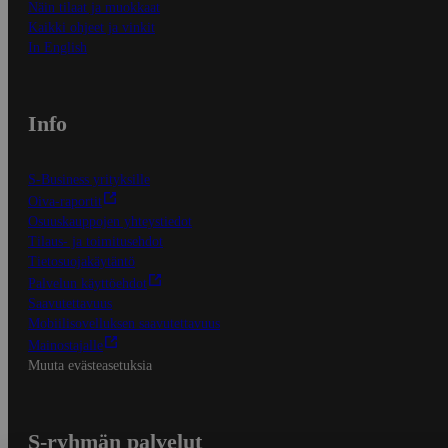
Näin tilaat ja muokkaat
Kaikki ohjeet ja vinkit
In English
Info
S-Business yrityksille
Oiva-raportit
Osuuskauppojen yhteystiedot
Tilaus- ja toimitusehdot
Tietosuojakäytäntö
Palvelun käyttöehdot
Saavutettavuus
Mobiilisovelluksen saavutettavuus
Mainostajalle
Muuta evästeasetuksia
S-ryhmän palvelut