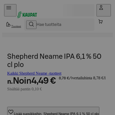
Hyppää sisältöön
Tuotteet
Shepherd Neame IPA 6,1 % 50
cl plo
Kaikki Shepherd Neame -tuotteet
vertailuhinta 8,78 €/l
Noin
4,49 €
8,78 €/l
n.
Sisältää pantin 0,10 €
Lisää suosikkeihin, Shepherd Neame IPA 6,1 % 50 cl plo