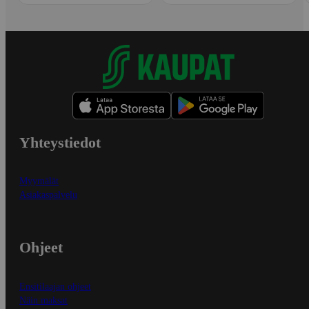
Yhteystiedot
Myymälät
Asiakaspalvelu
Ohjeet
Ensitilaajan ohjeet
Näin maksat