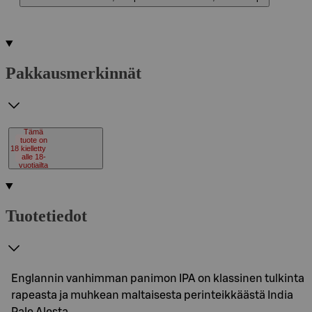
Pakkausmerkinnät
Tämä
tuote on
18
kielletty
alle 18-
vuotiailta
Tuotetiedot
Englannin vanhimman panimon IPA on klassinen tulkinta
rapeasta ja muhkean maltaisesta perinteikkäästä India
Pale Alesta.